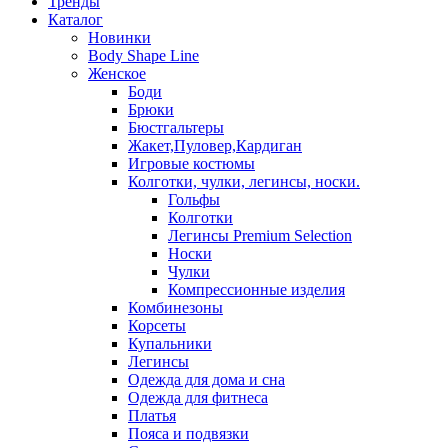
Тренды
Каталог
Новинки
Body Shape Line
Женское
Боди
Брюки
Бюстгальтеры
Жакет,Пуловер,Кардиган
Игровые костюмы
Колготки, чулки, легинсы, носки.
Гольфы
Колготки
Легинсы Premium Selection
Носки
Чулки
Компрессионные изделия
Комбинезоны
Корсеты
Купальники
Легинсы
Одежда для дома и сна
Одежда для фитнеса
Платья
Пояса и подвязки