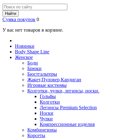
Найти
Сумка покупок
0
У вас нет товаров в корзине.
Новинки
Body Shape Line
Женское
Боди
Брюки
Бюстгальтеры
Жакет,Пуловер,Кардиган
Игровые костюмы
Колготки, чулки, легинсы, носки.
Гольфы
Колготки
Легинсы Premium Selection
Носки
Чулки
Компрессионные изделия
Комбинезоны
Корсеты