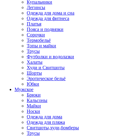
Купальники
Легинсы
Одежда для дома и сна
Одежда для фитнеса
Платья
Пояса и подвязки
Сорочки
Термобельё
Топы и майки
Трусы
Футболки и водолазки
Халаты
Худи и Свитшоты
Шорты
Эротическое бельё
Юбки
Мужское
Брюки
Кальсоны
Майки
Носки
Одежда для дома
Одежда для пляжа
Свитшоты,худи,бомберы
Трусы