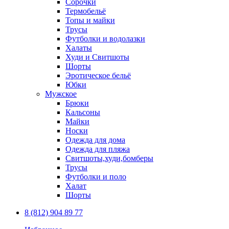
Сорочки
Термобельё
Топы и майки
Трусы
Футболки и водолазки
Халаты
Худи и Свитшоты
Шорты
Эротическое бельё
Юбки
Мужское
Брюки
Кальсоны
Майки
Носки
Одежда для дома
Одежда для пляжа
Свитшоты,худи,бомберы
Трусы
Футболки и поло
Халат
Шорты
8 (812) 904 89 77