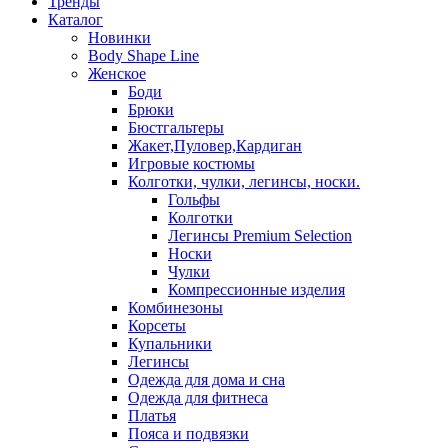
Тренды
Каталог
Новинки
Body Shape Line
Женское
Боди
Брюки
Бюстгальтеры
Жакет,Пуловер,Кардиган
Игровые костюмы
Колготки, чулки, легинсы, носки.
Гольфы
Колготки
Легинсы Premium Selection
Носки
Чулки
Компрессионные изделия
Комбинезоны
Корсеты
Купальники
Легинсы
Одежда для дома и сна
Одежда для фитнеса
Платья
Пояса и подвязки