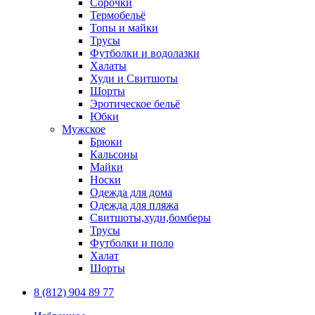
Сорочки
Термобельё
Топы и майки
Трусы
Футболки и водолазки
Халаты
Худи и Свитшоты
Шорты
Эротическое бельё
Юбки
Мужское
Брюки
Кальсоны
Майки
Носки
Одежда для дома
Одежда для пляжа
Свитшоты,худи,бомберы
Трусы
Футболки и поло
Халат
Шорты
8 (812) 904 89 77