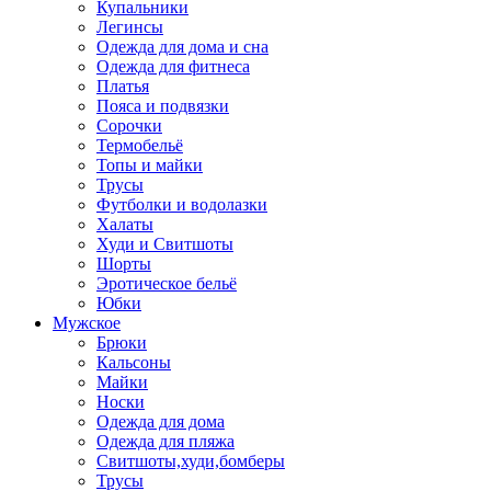
Купальники
Легинсы
Одежда для дома и сна
Одежда для фитнеса
Платья
Пояса и подвязки
Сорочки
Термобельё
Топы и майки
Трусы
Футболки и водолазки
Халаты
Худи и Свитшоты
Шорты
Эротическое бельё
Юбки
Мужское
Брюки
Кальсоны
Майки
Носки
Одежда для дома
Одежда для пляжа
Свитшоты,худи,бомберы
Трусы