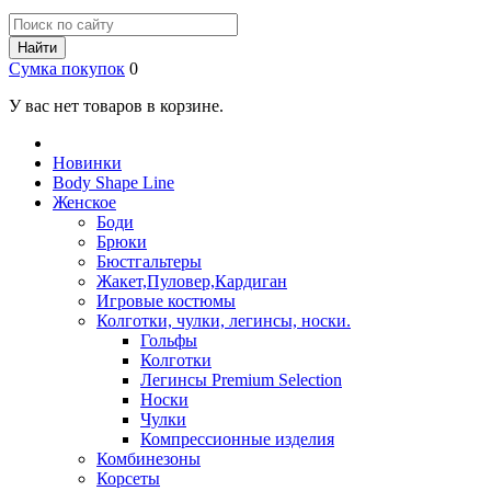
Найти
Сумка покупок
0
У вас нет товаров в корзине.
Новинки
Body Shape Line
Женское
Боди
Брюки
Бюстгальтеры
Жакет,Пуловер,Кардиган
Игровые костюмы
Колготки, чулки, легинсы, носки.
Гольфы
Колготки
Легинсы Premium Selection
Носки
Чулки
Компрессионные изделия
Комбинезоны
Корсеты