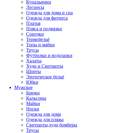
Купальники
Легинсы
Одежда для дома и сна
Одежда для фитнеса
Платья
Пояса и подвязки
Сорочки
Термобельё
Топы и майки
Трусы
Футболки и водолазки
Халаты
Худи и Свитшоты
Шорты
Эротическое бельё
Юбки
Мужское
Брюки
Кальсоны
Майки
Носки
Одежда для дома
Одежда для пляжа
Свитшоты,худи,бомберы
Трусы