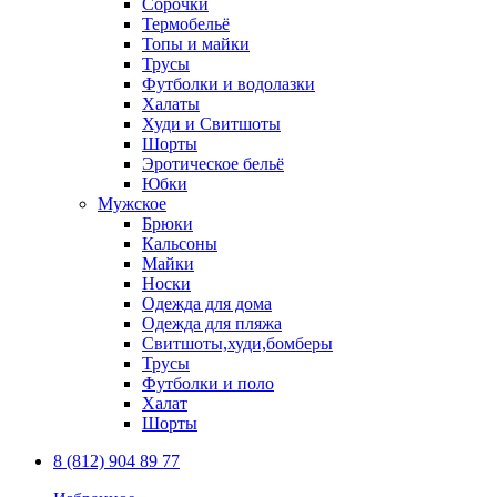
Сорочки
Термобельё
Топы и майки
Трусы
Футболки и водолазки
Халаты
Худи и Свитшоты
Шорты
Эротическое бельё
Юбки
Мужское
Брюки
Кальсоны
Майки
Носки
Одежда для дома
Одежда для пляжа
Свитшоты,худи,бомберы
Трусы
Футболки и поло
Халат
Шорты
8 (812) 904 89 77