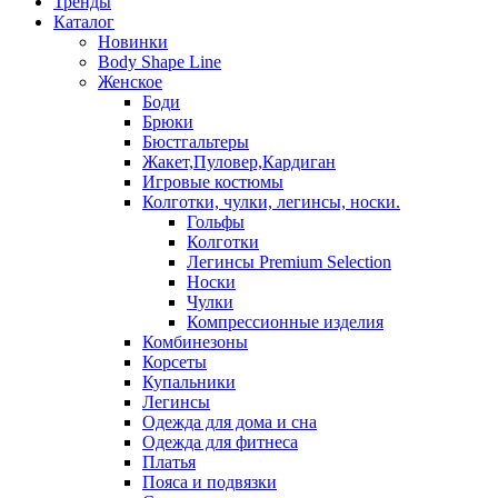
Тренды
Каталог
Новинки
Body Shape Line
Женское
Боди
Брюки
Бюстгальтеры
Жакет,Пуловер,Кардиган
Игровые костюмы
Колготки, чулки, легинсы, носки.
Гольфы
Колготки
Легинсы Premium Selection
Носки
Чулки
Компрессионные изделия
Комбинезоны
Корсеты
Купальники
Легинсы
Одежда для дома и сна
Одежда для фитнеса
Платья
Пояса и подвязки