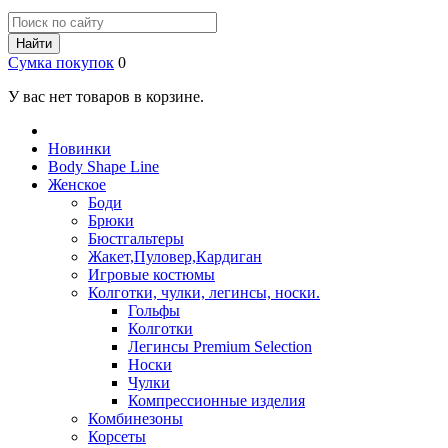
Найти
Сумка покупок
0
У вас нет товаров в корзине.
Новинки
Body Shape Line
Женское
Боди
Брюки
Бюстгальтеры
Жакет,Пуловер,Кардиган
Игровые костюмы
Колготки, чулки, легинсы, носки.
Гольфы
Колготки
Легинсы Premium Selection
Носки
Чулки
Компрессионные изделия
Комбинезоны
Корсеты