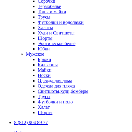
Сорочки
Термобельё
Топы и майки
Трусы
Футболки и водолазки
Халаты
Худи и Свитшоты
Шорты
Эротическое бельё
Юбки
Мужское
Брюки
Кальсоны
Майки
Носки
Одежда для дома
Одежда для пляжа
Свитшоты,худи,бомберы
Трусы
Футболки и поло
Халат
Шорты
8 (812) 904 89 77