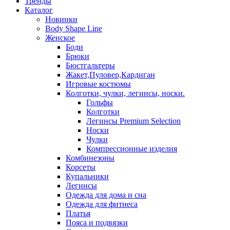
Тренды
Каталог
Новинки
Body Shape Line
Женское
Боди
Брюки
Бюстгальтеры
Жакет,Пуловер,Кардиган
Игровые костюмы
Колготки, чулки, легинсы, носки.
Гольфы
Колготки
Легинсы Premium Selection
Носки
Чулки
Компрессионные изделия
Комбинезоны
Корсеты
Купальники
Легинсы
Одежда для дома и сна
Одежда для фитнеса
Платья
Пояса и подвязки