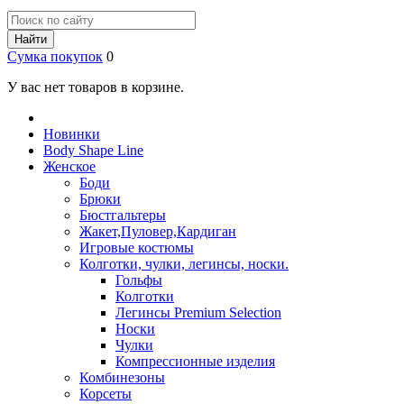
Найти
Сумка покупок
0
У вас нет товаров в корзине.
Новинки
Body Shape Line
Женское
Боди
Брюки
Бюстгальтеры
Жакет,Пуловер,Кардиган
Игровые костюмы
Колготки, чулки, легинсы, носки.
Гольфы
Колготки
Легинсы Premium Selection
Носки
Чулки
Компрессионные изделия
Комбинезоны
Корсеты