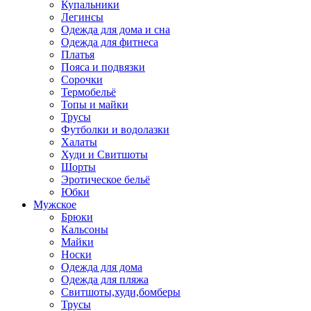
Купальники
Легинсы
Одежда для дома и сна
Одежда для фитнеса
Платья
Пояса и подвязки
Сорочки
Термобельё
Топы и майки
Трусы
Футболки и водолазки
Халаты
Худи и Свитшоты
Шорты
Эротическое бельё
Юбки
Мужское
Брюки
Кальсоны
Майки
Носки
Одежда для дома
Одежда для пляжа
Свитшоты,худи,бомберы
Трусы