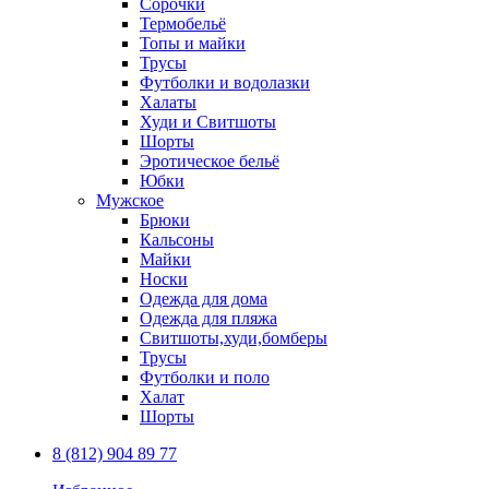
Сорочки
Термобельё
Топы и майки
Трусы
Футболки и водолазки
Халаты
Худи и Свитшоты
Шорты
Эротическое бельё
Юбки
Мужское
Брюки
Кальсоны
Майки
Носки
Одежда для дома
Одежда для пляжа
Свитшоты,худи,бомберы
Трусы
Футболки и поло
Халат
Шорты
8 (812) 904 89 77