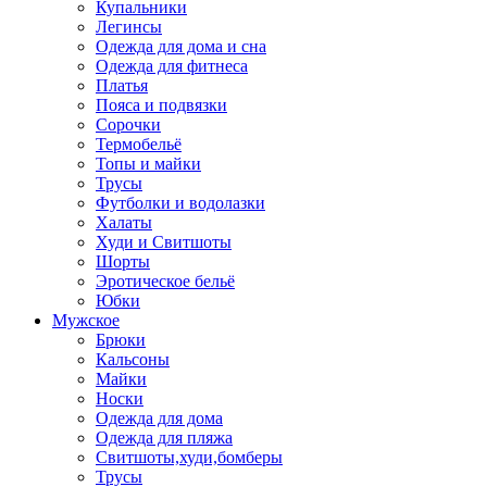
Купальники
Легинсы
Одежда для дома и сна
Одежда для фитнеса
Платья
Пояса и подвязки
Сорочки
Термобельё
Топы и майки
Трусы
Футболки и водолазки
Халаты
Худи и Свитшоты
Шорты
Эротическое бельё
Юбки
Мужское
Брюки
Кальсоны
Майки
Носки
Одежда для дома
Одежда для пляжа
Свитшоты,худи,бомберы
Трусы