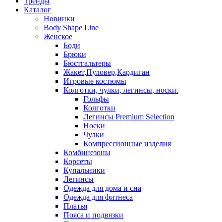
Тренды
Каталог
Новинки
Body Shape Line
Женское
Боди
Брюки
Бюстгальтеры
Жакет,Пуловер,Кардиган
Игровые костюмы
Колготки, чулки, легинсы, носки.
Гольфы
Колготки
Легинсы Premium Selection
Носки
Чулки
Компрессионные изделия
Комбинезоны
Корсеты
Купальники
Легинсы
Одежда для дома и сна
Одежда для фитнеса
Платья
Пояса и подвязки