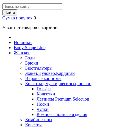
Найти
Сумка покупок
0
У вас нет товаров в корзине.
Новинки
Body Shape Line
Женское
Боди
Брюки
Бюстгальтеры
Жакет,Пуловер,Кардиган
Игровые костюмы
Колготки, чулки, легинсы, носки.
Гольфы
Колготки
Легинсы Premium Selection
Носки
Чулки
Компрессионные изделия
Комбинезоны
Корсеты