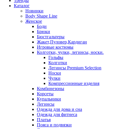
Тренды
Каталог
Новинки
Body Shape Line
Женское
Боди
Брюки
Бюстгальтеры
Жакет,Пуловер,Кардиган
Игровые костюмы
Колготки, чулки, легинсы, носки.
Гольфы
Колготки
Легинсы Premium Selection
Носки
Чулки
Компрессионные изделия
Комбинезоны
Корсеты
Купальники
Легинсы
Одежда для дома и сна
Одежда для фитнеса
Платья
Пояса и подвязки