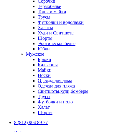
Сорочки
Термобельё
Топы и майки
Трусы
Футболки и водолазки
Халаты
Худи и Свитшоты
Шорты
Эротическое бельё
Юбки
Мужское
Брюки
Кальсоны
Майки
Носки
Одежда для дома
Одежда для пляжа
Свитшоты,худи,бомберы
Трусы
Футболки и поло
Халат
Шорты
8 (812) 904 89 77