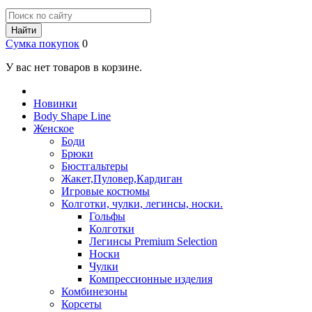
Найти
Сумка покупок
0
У вас нет товаров в корзине.
Новинки
Body Shape Line
Женское
Боди
Брюки
Бюстгальтеры
Жакет,Пуловер,Кардиган
Игровые костюмы
Колготки, чулки, легинсы, носки.
Гольфы
Колготки
Легинсы Premium Selection
Носки
Чулки
Компрессионные изделия
Комбинезоны
Корсеты