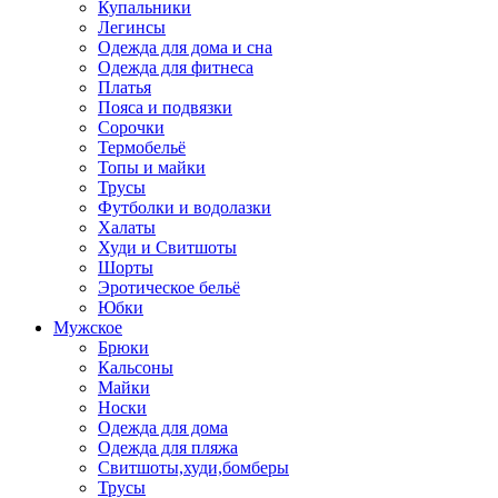
Купальники
Легинсы
Одежда для дома и сна
Одежда для фитнеса
Платья
Пояса и подвязки
Сорочки
Термобельё
Топы и майки
Трусы
Футболки и водолазки
Халаты
Худи и Свитшоты
Шорты
Эротическое бельё
Юбки
Мужское
Брюки
Кальсоны
Майки
Носки
Одежда для дома
Одежда для пляжа
Свитшоты,худи,бомберы
Трусы