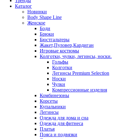
Тренды
Каталог
Новинки
Body Shape Line
Женское
Боди
Брюки
Бюстгальтеры
Жакет,Пуловер,Кардиган
Игровые костюмы
Колготки, чулки, легинсы, носки.
Гольфы
Колготки
Легинсы Premium Selection
Носки
Чулки
Компрессионные изделия
Комбинезоны
Корсеты
Купальники
Легинсы
Одежда для дома и сна
Одежда для фитнеса
Платья
Пояса и подвязки