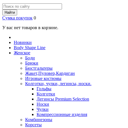
Найти
Сумка покупок
0
У вас нет товаров в корзине.
Новинки
Body Shape Line
Женское
Боди
Брюки
Бюстгальтеры
Жакет,Пуловер,Кардиган
Игровые костюмы
Колготки, чулки, легинсы, носки.
Гольфы
Колготки
Легинсы Premium Selection
Носки
Чулки
Компрессионные изделия
Комбинезоны
Корсеты