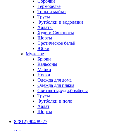
Сорочки
Термобельё
Топы и майки
Трусы
Футболки и водолазки
Халаты
Худи и Свитшоты
Шорты
Эротическое бельё
Юбки
Мужское
Брюки
Кальсоны
Майки
Носки
Одежда для дома
Одежда для пляжа
Свитшоты,худи,бомберы
Трусы
Футболки и поло
Халат
Шорты
8 (812) 904 89 77