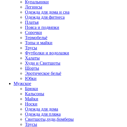
Купальники
Легинсы
Одежда для дома и сна
Одежда для фитнеса
Платья
Пояса и подвязки
Сорочки
Термобельё
Топы и майки
Трусы
Футболки и водолазки
Халаты
Худи и Свитшоты
Шорты
Эротическое бельё
Юбки
Мужское
Брюки
Кальсоны
Майки
Носки
Одежда для дома
Одежда для пляжа
Свитшоты,худи,бомберы
Трусы