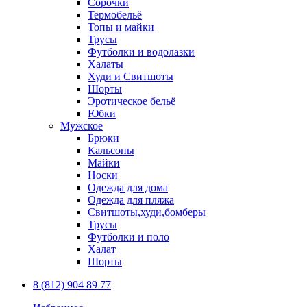
Сорочки
Термобельё
Топы и майки
Трусы
Футболки и водолазки
Халаты
Худи и Свитшоты
Шорты
Эротическое бельё
Юбки
Мужское
Брюки
Кальсоны
Майки
Носки
Одежда для дома
Одежда для пляжа
Свитшоты,худи,бомберы
Трусы
Футболки и поло
Халат
Шорты
8 (812) 904 89 77