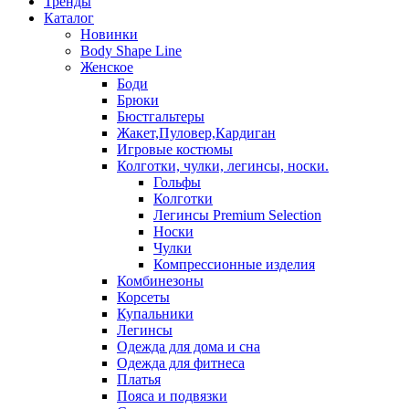
Тренды
Каталог
Новинки
Body Shape Line
Женское
Боди
Брюки
Бюстгальтеры
Жакет,Пуловер,Кардиган
Игровые костюмы
Колготки, чулки, легинсы, носки.
Гольфы
Колготки
Легинсы Premium Selection
Носки
Чулки
Компрессионные изделия
Комбинезоны
Корсеты
Купальники
Легинсы
Одежда для дома и сна
Одежда для фитнеса
Платья
Пояса и подвязки