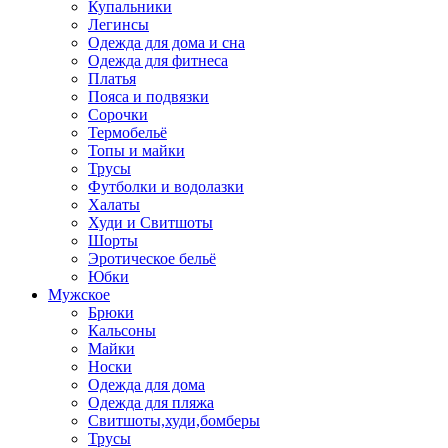
Купальники
Легинсы
Одежда для дома и сна
Одежда для фитнеса
Платья
Пояса и подвязки
Сорочки
Термобельё
Топы и майки
Трусы
Футболки и водолазки
Халаты
Худи и Свитшоты
Шорты
Эротическое бельё
Юбки
Мужское
Брюки
Кальсоны
Майки
Носки
Одежда для дома
Одежда для пляжа
Свитшоты,худи,бомберы
Трусы