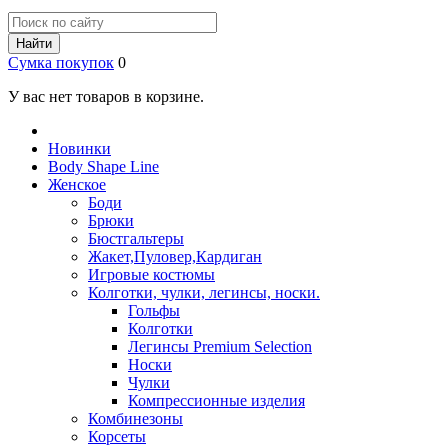
Найти
Сумка покупок
0
У вас нет товаров в корзине.
Новинки
Body Shape Line
Женское
Боди
Брюки
Бюстгальтеры
Жакет,Пуловер,Кардиган
Игровые костюмы
Колготки, чулки, легинсы, носки.
Гольфы
Колготки
Легинсы Premium Selection
Носки
Чулки
Компрессионные изделия
Комбинезоны
Корсеты