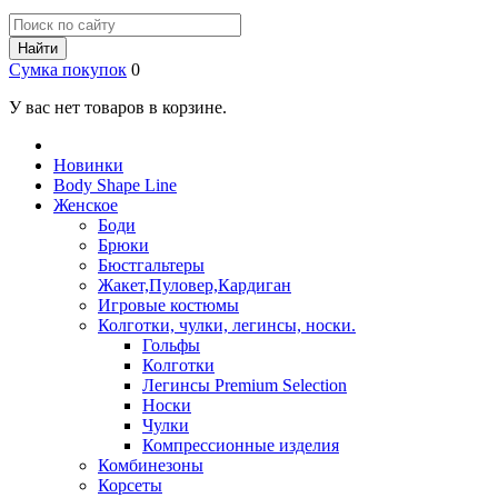
Найти
Сумка покупок
0
У вас нет товаров в корзине.
Новинки
Body Shape Line
Женское
Боди
Брюки
Бюстгальтеры
Жакет,Пуловер,Кардиган
Игровые костюмы
Колготки, чулки, легинсы, носки.
Гольфы
Колготки
Легинсы Premium Selection
Носки
Чулки
Компрессионные изделия
Комбинезоны
Корсеты