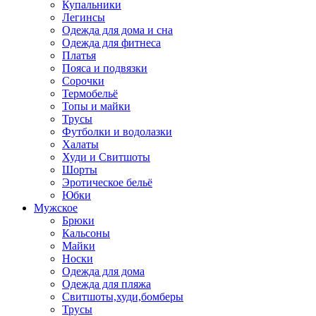
Купальники
Легинсы
Одежда для дома и сна
Одежда для фитнеса
Платья
Пояса и подвязки
Сорочки
Термобельё
Топы и майки
Трусы
Футболки и водолазки
Халаты
Худи и Свитшоты
Шорты
Эротическое бельё
Юбки
Мужское
Брюки
Кальсоны
Майки
Носки
Одежда для дома
Одежда для пляжа
Свитшоты,худи,бомберы
Трусы