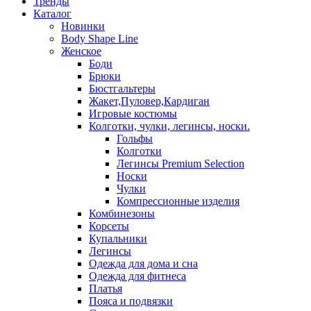
Тренды
Каталог
Новинки
Body Shape Line
Женское
Боди
Брюки
Бюстгальтеры
Жакет,Пуловер,Кардиган
Игровые костюмы
Колготки, чулки, легинсы, носки.
Гольфы
Колготки
Легинсы Premium Selection
Носки
Чулки
Компрессионные изделия
Комбинезоны
Корсеты
Купальники
Легинсы
Одежда для дома и сна
Одежда для фитнеса
Платья
Пояса и подвязки