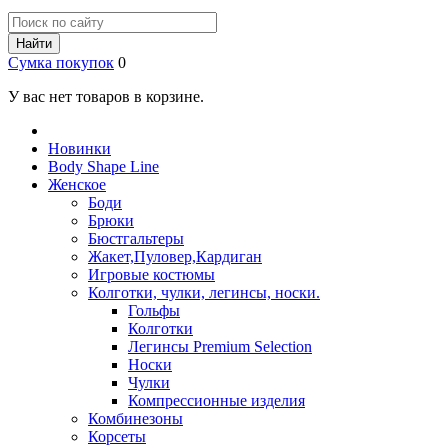
Найти
Сумка покупок
0
У вас нет товаров в корзине.
Новинки
Body Shape Line
Женское
Боди
Брюки
Бюстгальтеры
Жакет,Пуловер,Кардиган
Игровые костюмы
Колготки, чулки, легинсы, носки.
Гольфы
Колготки
Легинсы Premium Selection
Носки
Чулки
Компрессионные изделия
Комбинезоны
Корсеты