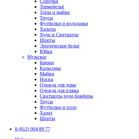
Сорочки
Термобельё
Топы и майки
Трусы
Футболки и водолазки
Халаты
Худи и Свитшоты
Шорты
Эротическое бельё
Юбки
Мужское
Брюки
Кальсоны
Майки
Носки
Одежда для дома
Одежда для пляжа
Свитшоты,худи,бомберы
Трусы
Футболки и поло
Халат
Шорты
8 (812) 904 89 77