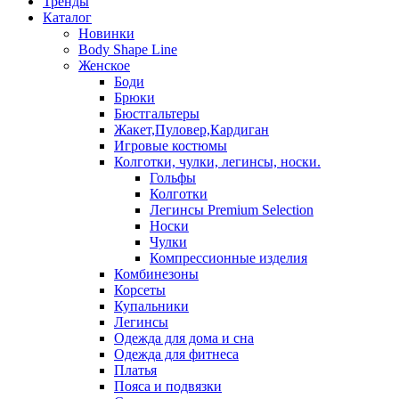
Тренды
Каталог
Новинки
Body Shape Line
Женское
Боди
Брюки
Бюстгальтеры
Жакет,Пуловер,Кардиган
Игровые костюмы
Колготки, чулки, легинсы, носки.
Гольфы
Колготки
Легинсы Premium Selection
Носки
Чулки
Компрессионные изделия
Комбинезоны
Корсеты
Купальники
Легинсы
Одежда для дома и сна
Одежда для фитнеса
Платья
Пояса и подвязки