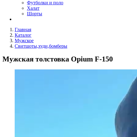
Футболки и поло
Халат
Шорты
Главная
Каталог
Мужское
Свитшоты,худи,бомберы
Мужская толстовка Opium F-150