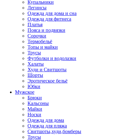
Купальники
Легинсы
Одежда для дома и сна
Одежда для фитнеса
Платья
Пояса и подвязки
Сорочки
Термобельё
Топы и майки
Трусы
Футболки и водолазки
Халаты
Худи и Свитшоты
Шорты
Эротическое бельё
Юбки
Мужское
Брюки
Кальсоны
Майки
Носки
Одежда для дома
Одежда для пляжа
Свитшоты,худи,бомберы
Трусы