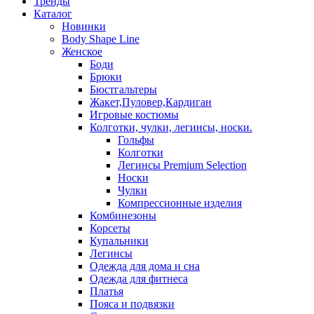
Тренды
Каталог
Новинки
Body Shape Line
Женское
Боди
Брюки
Бюстгальтеры
Жакет,Пуловер,Кардиган
Игровые костюмы
Колготки, чулки, легинсы, носки.
Гольфы
Колготки
Легинсы Premium Selection
Носки
Чулки
Компрессионные изделия
Комбинезоны
Корсеты
Купальники
Легинсы
Одежда для дома и сна
Одежда для фитнеса
Платья
Пояса и подвязки