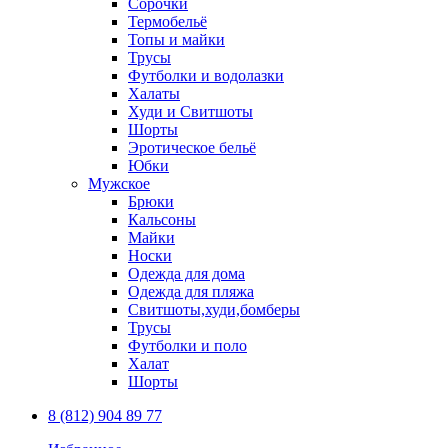
Сорочки
Термобельё
Топы и майки
Трусы
Футболки и водолазки
Халаты
Худи и Свитшоты
Шорты
Эротическое бельё
Юбки
Мужское
Брюки
Кальсоны
Майки
Носки
Одежда для дома
Одежда для пляжа
Свитшоты,худи,бомберы
Трусы
Футболки и поло
Халат
Шорты
8 (812) 904 89 77