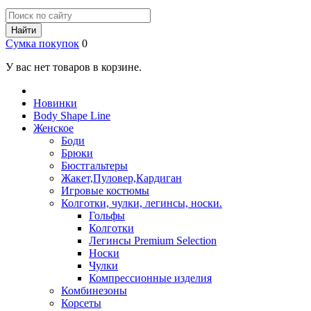
Найти
Сумка покупок
0
У вас нет товаров в корзине.
Новинки
Body Shape Line
Женское
Боди
Брюки
Бюстгальтеры
Жакет,Пуловер,Кардиган
Игровые костюмы
Колготки, чулки, легинсы, носки.
Гольфы
Колготки
Легинсы Premium Selection
Носки
Чулки
Компрессионные изделия
Комбинезоны
Корсеты