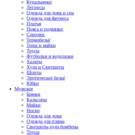
Купальники
Легинсы
Одежда для дома и сна
Одежда для фитнеса
Платья
Пояса и подвязки
Сорочки
Термобельё
Топы и майки
Трусы
Футболки и водолазки
Халаты
Худи и Свитшоты
Шорты
Эротическое бельё
Юбки
Мужское
Брюки
Кальсоны
Майки
Носки
Одежда для дома
Одежда для пляжа
Свитшоты,худи,бомберы
Трусы