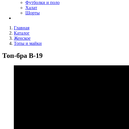
Футболки и поло
Халат
Шорты
Главная
Каталог
Женское
Топы и майки
Топ-бра В-19