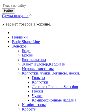
Найти
Сумка покупок
0
У вас нет товаров в корзине.
Новинки
Body Shape Line
Женское
Боди
Брюки
Бюстгальтеры
Жакет,Пуловер,Кардиган
Игровые костюмы
Колготки, чулки, легинсы, носки.
Гольфы
Колготки
Легинсы Premium Selection
Носки
Чулки
Компрессионные изделия
Комбинезоны
Корсеты