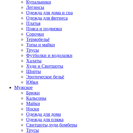
Купальники
Легинсы
Одежда для дома и сна
Одежда для фитнеса
Платья
Пояса и подвязки
Сорочки
Термобельё
Топы и майки
Трусы
Футболки и водолазки
Халаты
Худи и Свитшоты
Шорты
Эротическое бельё
Юбки
Мужское
Брюки
Кальсоны
Майки
Носки
Одежда для дома
Одежда для пляжа
Свитшоты,худи,бомберы
Трусы