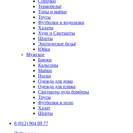
Сорочки
Термобельё
Топы и майки
Трусы
Футболки и водолазки
Халаты
Худи и Свитшоты
Шорты
Эротическое бельё
Юбки
Мужское
Брюки
Кальсоны
Майки
Носки
Одежда для дома
Одежда для пляжа
Свитшоты,худи,бомберы
Трусы
Футболки и поло
Халат
Шорты
8 (812) 904 89 77