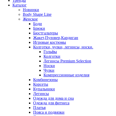
Тренды
Каталог
Новинки
Body Shape Line
Женское
Боди
Брюки
Бюстгальтеры
Жакет,Пуловер,Кардиган
Игровые костюмы
Колготки, чулки, легинсы, носки.
Гольфы
Колготки
Легинсы Premium Selection
Носки
Чулки
Компрессионные изделия
Комбинезоны
Корсеты
Купальники
Легинсы
Одежда для дома и сна
Одежда для фитнеса
Платья
Пояса и подвязки