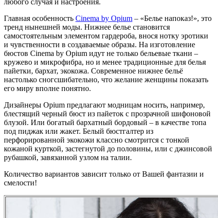
любого случая и настроения.
Главная особенность
Cinema by Opium
– «Белье напоказ!», это
тренд нынешней моды. Нижнее белье становится
самостоятельным элементом гардероба, внося нотку эротики
и чувственности в создаваемые образы. На изготовление
бюстов Cinema by Opium идут не только бельевые ткани –
кружево и микрофибра, но и менее традиционные для белья
пайетки, бархат, экокожа. Современное нижнее бельё
настолько сногсшибательно, что желание женщины показать
его миру вполне понятно.
Дизайнеры Opium предлагают модницам носить, например,
блестящий черный бюст из пайеток с прозрачной шифоновой
блузой. Или богатый бархатный бордовый – в качестве топа
под пиджак или жакет. Белый бюстгалтер из
перфорированной экокожи классно смотрится с тонкой
кожаной курткой, застегнутой до половины, или с джинсовой
рубашкой, завязанной узлом на талии.
Количество вариантов зависит только от Вашей фантазии и
смелости!