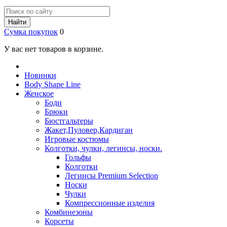
Найти
Сумка покупок
0
У вас нет товаров в корзине.
Новинки
Body Shape Line
Женское
Боди
Брюки
Бюстгальтеры
Жакет,Пуловер,Кардиган
Игровые костюмы
Колготки, чулки, легинсы, носки.
Гольфы
Колготки
Легинсы Premium Selection
Носки
Чулки
Компрессионные изделия
Комбинезоны
Корсеты