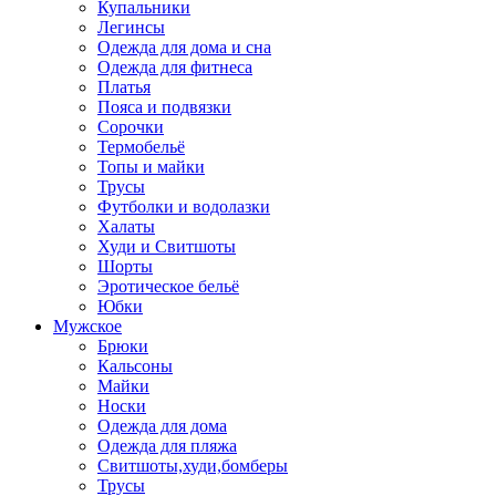
Купальники
Легинсы
Одежда для дома и сна
Одежда для фитнеса
Платья
Пояса и подвязки
Сорочки
Термобельё
Топы и майки
Трусы
Футболки и водолазки
Халаты
Худи и Свитшоты
Шорты
Эротическое бельё
Юбки
Мужское
Брюки
Кальсоны
Майки
Носки
Одежда для дома
Одежда для пляжа
Свитшоты,худи,бомберы
Трусы