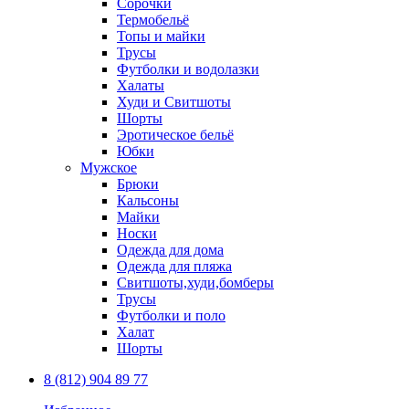
Сорочки
Термобельё
Топы и майки
Трусы
Футболки и водолазки
Халаты
Худи и Свитшоты
Шорты
Эротическое бельё
Юбки
Мужское
Брюки
Кальсоны
Майки
Носки
Одежда для дома
Одежда для пляжа
Свитшоты,худи,бомберы
Трусы
Футболки и поло
Халат
Шорты
8 (812) 904 89 77