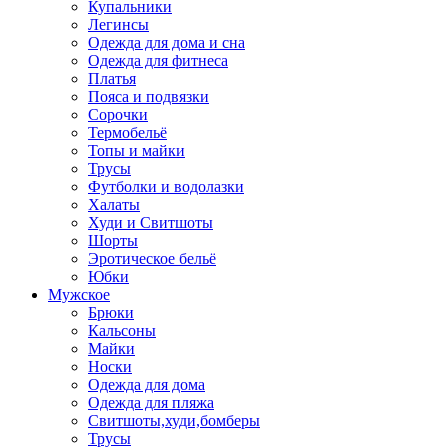
Купальники
Легинсы
Одежда для дома и сна
Одежда для фитнеса
Платья
Пояса и подвязки
Сорочки
Термобельё
Топы и майки
Трусы
Футболки и водолазки
Халаты
Худи и Свитшоты
Шорты
Эротическое бельё
Юбки
Мужское
Брюки
Кальсоны
Майки
Носки
Одежда для дома
Одежда для пляжа
Свитшоты,худи,бомберы
Трусы