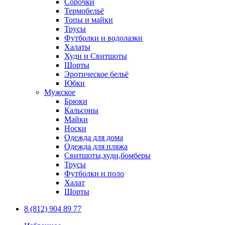
Сорочки
Термобельё
Топы и майки
Трусы
Футболки и водолазки
Халаты
Худи и Свитшоты
Шорты
Эротическое бельё
Юбки
Мужское
Брюки
Кальсоны
Майки
Носки
Одежда для дома
Одежда для пляжа
Свитшоты,худи,бомберы
Трусы
Футболки и поло
Халат
Шорты
8 (812) 904 89 77