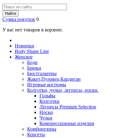
Найти
Сумка покупок
0
У вас нет товаров в корзине.
Новинки
Body Shape Line
Женское
Боди
Брюки
Бюстгальтеры
Жакет,Пуловер,Кардиган
Игровые костюмы
Колготки, чулки, легинсы, носки.
Гольфы
Колготки
Легинсы Premium Selection
Носки
Чулки
Компрессионные изделия
Комбинезоны
Корсеты