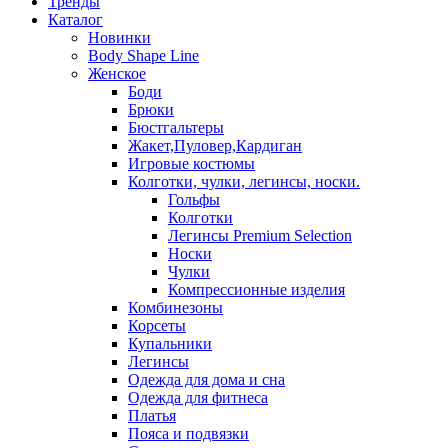
Тренды
Каталог
Новинки
Body Shape Line
Женское
Боди
Брюки
Бюстгальтеры
Жакет,Пуловер,Кардиган
Игровые костюмы
Колготки, чулки, легинсы, носки.
Гольфы
Колготки
Легинсы Premium Selection
Носки
Чулки
Компрессионные изделия
Комбинезоны
Корсеты
Купальники
Легинсы
Одежда для дома и сна
Одежда для фитнеса
Платья
Пояса и подвязки