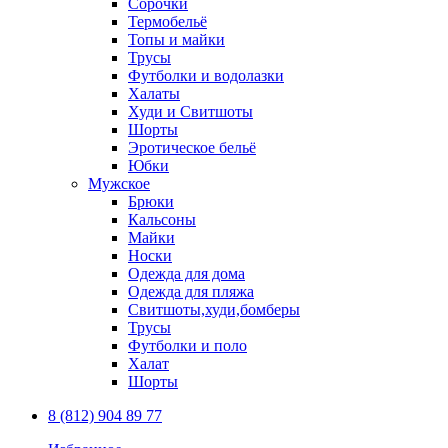
Сорочки
Термобельё
Топы и майки
Трусы
Футболки и водолазки
Халаты
Худи и Свитшоты
Шорты
Эротическое бельё
Юбки
Мужское
Брюки
Кальсоны
Майки
Носки
Одежда для дома
Одежда для пляжа
Свитшоты,худи,бомберы
Трусы
Футболки и поло
Халат
Шорты
8 (812) 904 89 77