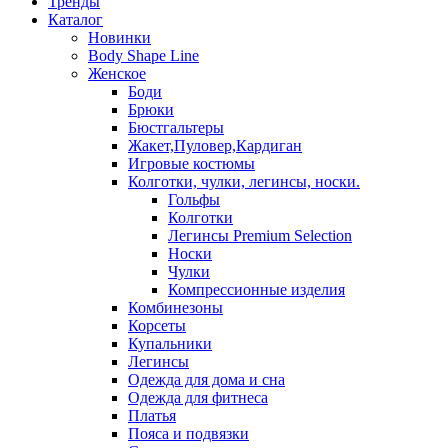
Тренды
Каталог
Новинки
Body Shape Line
Женское
Боди
Брюки
Бюстгальтеры
Жакет,Пуловер,Кардиган
Игровые костюмы
Колготки, чулки, легинсы, носки.
Гольфы
Колготки
Легинсы Premium Selection
Носки
Чулки
Компрессионные изделия
Комбинезоны
Корсеты
Купальники
Легинсы
Одежда для дома и сна
Одежда для фитнеса
Платья
Пояса и подвязки