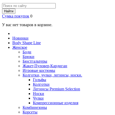
Найти
Сумка покупок
0
У вас нет товаров в корзине.
Новинки
Body Shape Line
Женское
Боди
Брюки
Бюстгальтеры
Жакет,Пуловер,Кардиган
Игровые костюмы
Колготки, чулки, легинсы, носки.
Гольфы
Колготки
Легинсы Premium Selection
Носки
Чулки
Компрессионные изделия
Комбинезоны
Корсеты