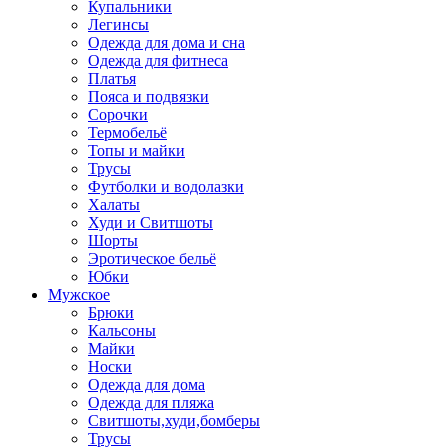
Купальники
Легинсы
Одежда для дома и сна
Одежда для фитнеса
Платья
Пояса и подвязки
Сорочки
Термобельё
Топы и майки
Трусы
Футболки и водолазки
Халаты
Худи и Свитшоты
Шорты
Эротическое бельё
Юбки
Мужское
Брюки
Кальсоны
Майки
Носки
Одежда для дома
Одежда для пляжа
Свитшоты,худи,бомберы
Трусы