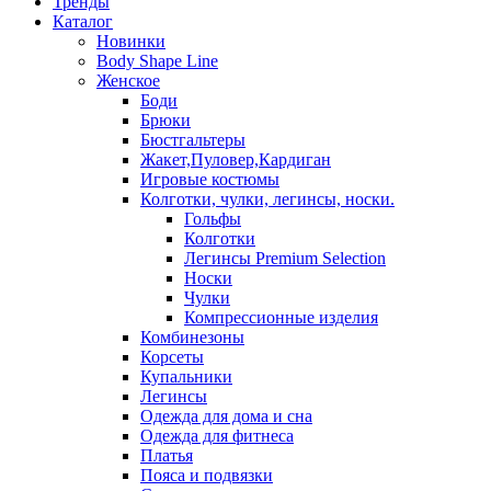
Тренды
Каталог
Новинки
Body Shape Line
Женское
Боди
Брюки
Бюстгальтеры
Жакет,Пуловер,Кардиган
Игровые костюмы
Колготки, чулки, легинсы, носки.
Гольфы
Колготки
Легинсы Premium Selection
Носки
Чулки
Компрессионные изделия
Комбинезоны
Корсеты
Купальники
Легинсы
Одежда для дома и сна
Одежда для фитнеса
Платья
Пояса и подвязки