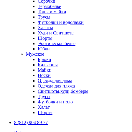
Сорочки
Термобельё
Топы и майки
Трусы
Футболки и водолазки
Халаты
Худи и Свитшоты
Шорты
Эротическое бельё
Юбки
Мужское
Брюки
Кальсоны
Майки
Носки
Одежда для дома
Одежда для пляжа
Свитшоты,худи,бомберы
Трусы
Футболки и поло
Халат
Шорты
8 (812) 904 89 77