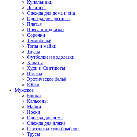
Купальники
Легинсы
Одежда для дома и сна
Одежда для фитнеса
Платья
Пояса и подвязки
Сорочки
Термобельё
Топы и майки
Трусы
Футболки и водолазки
Халаты
Худи и Свитшоты
Шорты
Эротическое бельё
Юбки
Мужское
Брюки
Кальсоны
Майки
Носки
Одежда для дома
Одежда для пляжа
Свитшоты,худи,бомберы
Трусы