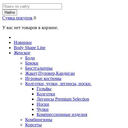
Найти
Сумка покупок
0
У вас нет товаров в корзине.
Новинки
Body Shape Line
Женское
Боди
Брюки
Бюстгальтеры
Жакет,Пуловер,Кардиган
Игровые костюмы
Колготки, чулки, легинсы, носки.
Гольфы
Колготки
Легинсы Premium Selection
Носки
Чулки
Компрессионные изделия
Комбинезоны
Корсеты