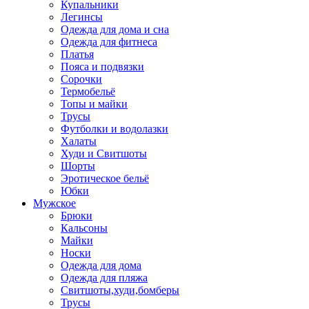
Купальники
Легинсы
Одежда для дома и сна
Одежда для фитнеса
Платья
Пояса и подвязки
Сорочки
Термобельё
Топы и майки
Трусы
Футболки и водолазки
Халаты
Худи и Свитшоты
Шорты
Эротическое бельё
Юбки
Мужское
Брюки
Кальсоны
Майки
Носки
Одежда для дома
Одежда для пляжа
Свитшоты,худи,бомберы
Трусы