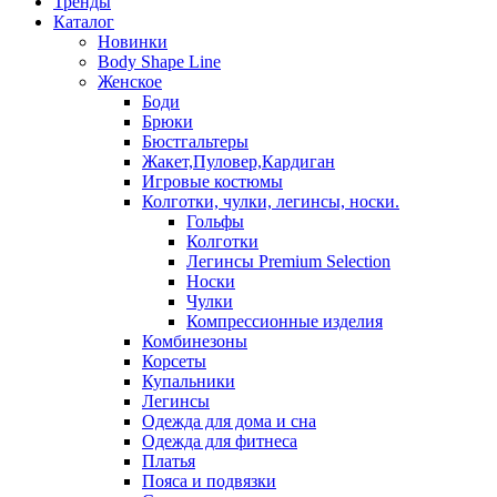
Тренды
Каталог
Новинки
Body Shape Line
Женское
Боди
Брюки
Бюстгальтеры
Жакет,Пуловер,Кардиган
Игровые костюмы
Колготки, чулки, легинсы, носки.
Гольфы
Колготки
Легинсы Premium Selection
Носки
Чулки
Компрессионные изделия
Комбинезоны
Корсеты
Купальники
Легинсы
Одежда для дома и сна
Одежда для фитнеса
Платья
Пояса и подвязки