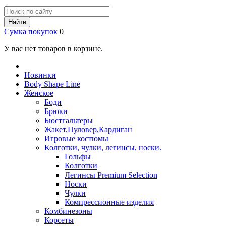
Найти
Сумка покупок
0
У вас нет товаров в корзине.
Новинки
Body Shape Line
Женское
Боди
Брюки
Бюстгальтеры
Жакет,Пуловер,Кардиган
Игровые костюмы
Колготки, чулки, легинсы, носки.
Гольфы
Колготки
Легинсы Premium Selection
Носки
Чулки
Компрессионные изделия
Комбинезоны
Корсеты