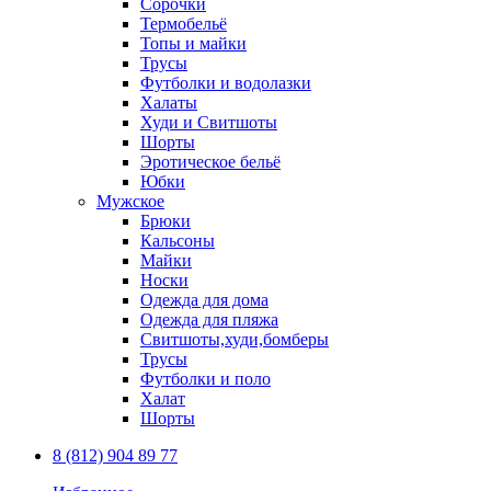
Сорочки
Термобельё
Топы и майки
Трусы
Футболки и водолазки
Халаты
Худи и Свитшоты
Шорты
Эротическое бельё
Юбки
Мужское
Брюки
Кальсоны
Майки
Носки
Одежда для дома
Одежда для пляжа
Свитшоты,худи,бомберы
Трусы
Футболки и поло
Халат
Шорты
8 (812) 904 89 77