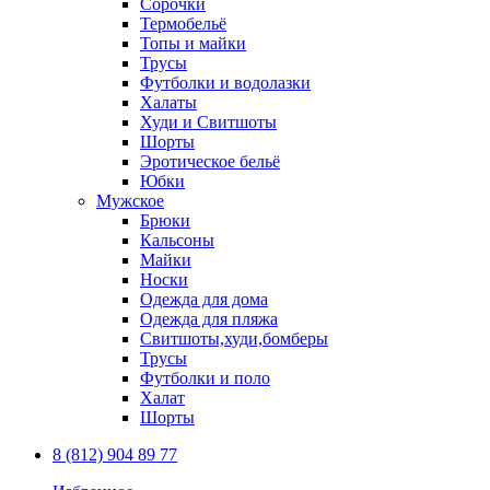
Сорочки
Термобельё
Топы и майки
Трусы
Футболки и водолазки
Халаты
Худи и Свитшоты
Шорты
Эротическое бельё
Юбки
Мужское
Брюки
Кальсоны
Майки
Носки
Одежда для дома
Одежда для пляжа
Свитшоты,худи,бомберы
Трусы
Футболки и поло
Халат
Шорты
8 (812) 904 89 77