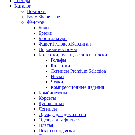
Тренды
Каталог
Новинки
Body Shape Line
Женское
Боди
Брюки
Бюстгальтеры
Жакет,Пуловер,Кардиган
Игровые костюмы
Колготки, чулки, легинсы, носки.
Гольфы
Колготки
Легинсы Premium Selection
Носки
Чулки
Компрессионные изделия
Комбинезоны
Корсеты
Купальники
Легинсы
Одежда для дома и сна
Одежда для фитнеса
Платья
Пояса и подвязки