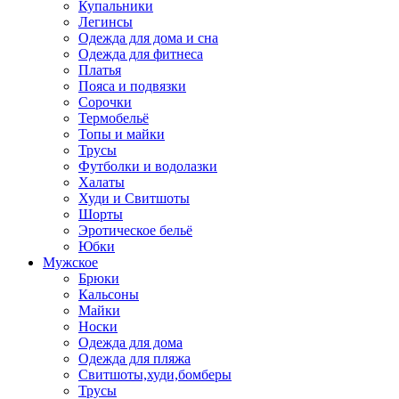
Купальники
Легинсы
Одежда для дома и сна
Одежда для фитнеса
Платья
Пояса и подвязки
Сорочки
Термобельё
Топы и майки
Трусы
Футболки и водолазки
Халаты
Худи и Свитшоты
Шорты
Эротическое бельё
Юбки
Мужское
Брюки
Кальсоны
Майки
Носки
Одежда для дома
Одежда для пляжа
Свитшоты,худи,бомберы
Трусы