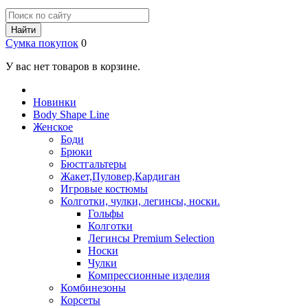
Найти
Сумка покупок
0
У вас нет товаров в корзине.
Новинки
Body Shape Line
Женское
Боди
Брюки
Бюстгальтеры
Жакет,Пуловер,Кардиган
Игровые костюмы
Колготки, чулки, легинсы, носки.
Гольфы
Колготки
Легинсы Premium Selection
Носки
Чулки
Компрессионные изделия
Комбинезоны
Корсеты