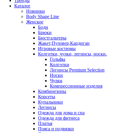
Тренды
Каталог
Новинки
Body Shape Line
Женское
Боди
Брюки
Бюстгальтеры
Жакет,Пуловер,Кардиган
Игровые костюмы
Колготки, чулки, легинсы, носки.
Гольфы
Колготки
Легинсы Premium Selection
Носки
Чулки
Компрессионные изделия
Комбинезоны
Корсеты
Купальники
Легинсы
Одежда для дома и сна
Одежда для фитнеса
Платья
Пояса и подвязки