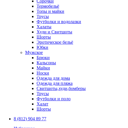
Сорочки
Термобельё
Топы и майки
Трусы
Футболки и водолазки
Халаты
Худи и Свитшоты
Шорты
Эротическое бельё
Юбки
Мужское
Брюки
Кальсоны
Майки
Носки
Одежда для дома
Одежда для пляжа
Свитшоты,худи,бомберы
Трусы
Футболки и поло
Халат
Шорты
8 (812) 904 89 77