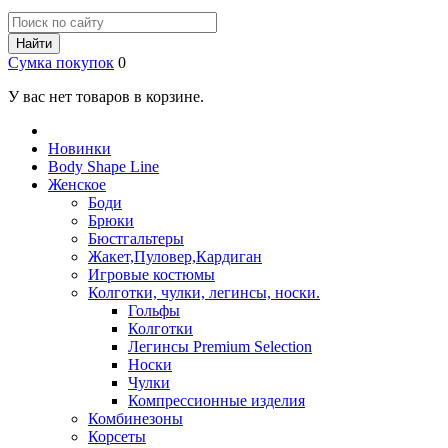
Найти
Сумка покупок
0
У вас нет товаров в корзине.
Новинки
Body Shape Line
Женское
Боди
Брюки
Бюстгальтеры
Жакет,Пуловер,Кардиган
Игровые костюмы
Колготки, чулки, легинсы, носки.
Гольфы
Колготки
Легинсы Premium Selection
Носки
Чулки
Компрессионные изделия
Комбинезоны
Корсеты