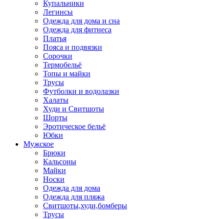
Купальники
Легинсы
Одежда для дома и сна
Одежда для фитнеса
Платья
Пояса и подвязки
Сорочки
Термобельё
Топы и майки
Трусы
Футболки и водолазки
Халаты
Худи и Свитшоты
Шорты
Эротическое бельё
Юбки
Мужское
Брюки
Кальсоны
Майки
Носки
Одежда для дома
Одежда для пляжа
Свитшоты,худи,бомберы
Трусы