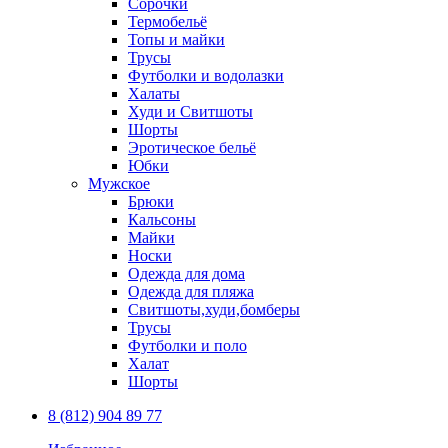
Сорочки
Термобельё
Топы и майки
Трусы
Футболки и водолазки
Халаты
Худи и Свитшоты
Шорты
Эротическое бельё
Юбки
Мужское
Брюки
Кальсоны
Майки
Носки
Одежда для дома
Одежда для пляжа
Свитшоты,худи,бомберы
Трусы
Футболки и поло
Халат
Шорты
8 (812) 904 89 77