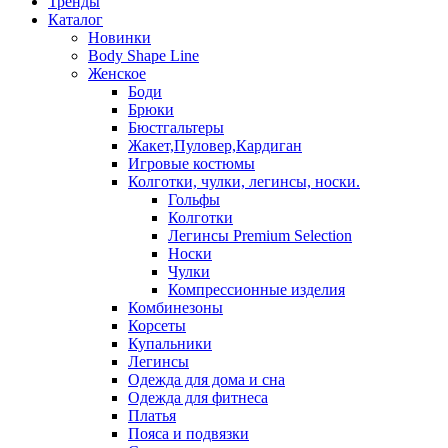
Тренды
Каталог
Новинки
Body Shape Line
Женское
Боди
Брюки
Бюстгальтеры
Жакет,Пуловер,Кардиган
Игровые костюмы
Колготки, чулки, легинсы, носки.
Гольфы
Колготки
Легинсы Premium Selection
Носки
Чулки
Компрессионные изделия
Комбинезоны
Корсеты
Купальники
Легинсы
Одежда для дома и сна
Одежда для фитнеса
Платья
Пояса и подвязки