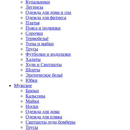
Купальники
Легинсы
Одежда для дома и сна
Одежда для фитнеса
Платья
Пояса и подвязки
Сорочки
Термобельё
Топы и майки
Трусы
Футболки и водолазки
Халаты
Худи и Свитшоты
Шорты
Эротическое бельё
Юбки
Мужское
Брюки
Кальсоны
Майки
Носки
Одежда для дома
Одежда для пляжа
Свитшоты,худи,бомберы
Трусы