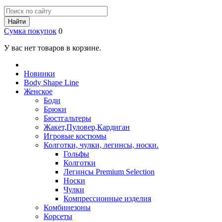
Найти
Сумка покупок
0
У вас нет товаров в корзине.
Новинки
Body Shape Line
Женское
Боди
Брюки
Бюстгальтеры
Жакет,Пуловер,Кардиган
Игровые костюмы
Колготки, чулки, легинсы, носки.
Гольфы
Колготки
Легинсы Premium Selection
Носки
Чулки
Компрессионные изделия
Комбинезоны
Корсеты