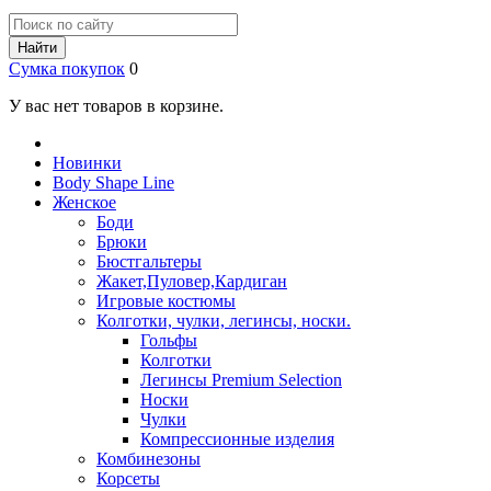
Найти
Сумка покупок
0
У вас нет товаров в корзине.
Новинки
Body Shape Line
Женское
Боди
Брюки
Бюстгальтеры
Жакет,Пуловер,Кардиган
Игровые костюмы
Колготки, чулки, легинсы, носки.
Гольфы
Колготки
Легинсы Premium Selection
Носки
Чулки
Компрессионные изделия
Комбинезоны
Корсеты