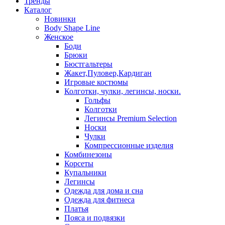
Тренды
Каталог
Новинки
Body Shape Line
Женское
Боди
Брюки
Бюстгальтеры
Жакет,Пуловер,Кардиган
Игровые костюмы
Колготки, чулки, легинсы, носки.
Гольфы
Колготки
Легинсы Premium Selection
Носки
Чулки
Компрессионные изделия
Комбинезоны
Корсеты
Купальники
Легинсы
Одежда для дома и сна
Одежда для фитнеса
Платья
Пояса и подвязки