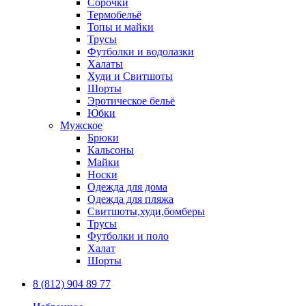
Сорочки
Термобельё
Топы и майки
Трусы
Футболки и водолазки
Халаты
Худи и Свитшоты
Шорты
Эротическое бельё
Юбки
Мужское
Брюки
Кальсоны
Майки
Носки
Одежда для дома
Одежда для пляжа
Свитшоты,худи,бомберы
Трусы
Футболки и поло
Халат
Шорты
8 (812) 904 89 77