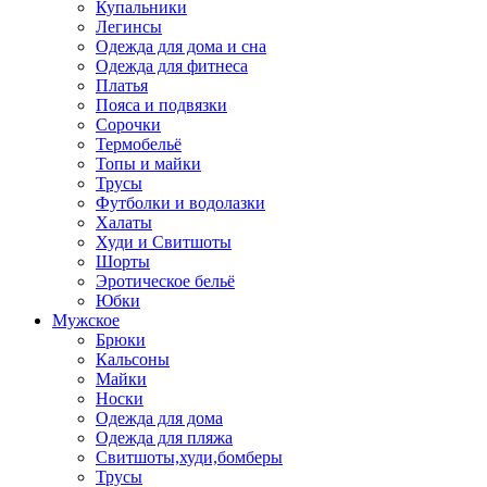
Купальники
Легинсы
Одежда для дома и сна
Одежда для фитнеса
Платья
Пояса и подвязки
Сорочки
Термобельё
Топы и майки
Трусы
Футболки и водолазки
Халаты
Худи и Свитшоты
Шорты
Эротическое бельё
Юбки
Мужское
Брюки
Кальсоны
Майки
Носки
Одежда для дома
Одежда для пляжа
Свитшоты,худи,бомберы
Трусы