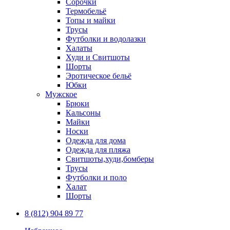
Сорочки
Термобельё
Топы и майки
Трусы
Футболки и водолазки
Халаты
Худи и Свитшоты
Шорты
Эротическое бельё
Юбки
Мужское
Брюки
Кальсоны
Майки
Носки
Одежда для дома
Одежда для пляжа
Свитшоты,худи,бомберы
Трусы
Футболки и поло
Халат
Шорты
8 (812) 904 89 77