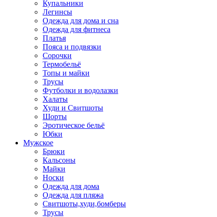
Купальники
Легинсы
Одежда для дома и сна
Одежда для фитнеса
Платья
Пояса и подвязки
Сорочки
Термобельё
Топы и майки
Трусы
Футболки и водолазки
Халаты
Худи и Свитшоты
Шорты
Эротическое бельё
Юбки
Мужское
Брюки
Кальсоны
Майки
Носки
Одежда для дома
Одежда для пляжа
Свитшоты,худи,бомберы
Трусы