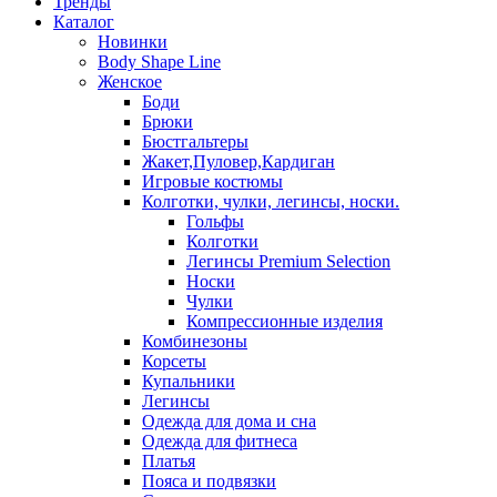
Тренды
Каталог
Новинки
Body Shape Line
Женское
Боди
Брюки
Бюстгальтеры
Жакет,Пуловер,Кардиган
Игровые костюмы
Колготки, чулки, легинсы, носки.
Гольфы
Колготки
Легинсы Premium Selection
Носки
Чулки
Компрессионные изделия
Комбинезоны
Корсеты
Купальники
Легинсы
Одежда для дома и сна
Одежда для фитнеса
Платья
Пояса и подвязки