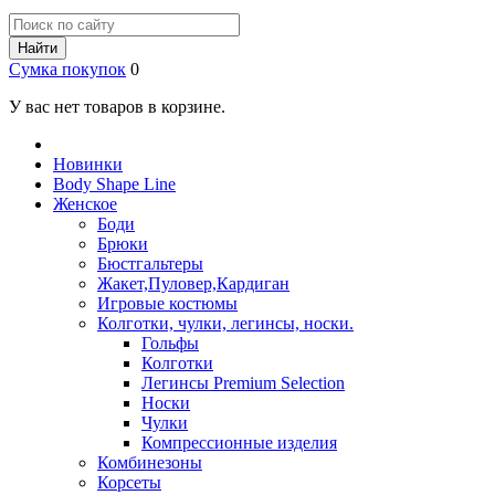
Найти
Сумка покупок
0
У вас нет товаров в корзине.
Новинки
Body Shape Line
Женское
Боди
Брюки
Бюстгальтеры
Жакет,Пуловер,Кардиган
Игровые костюмы
Колготки, чулки, легинсы, носки.
Гольфы
Колготки
Легинсы Premium Selection
Носки
Чулки
Компрессионные изделия
Комбинезоны
Корсеты