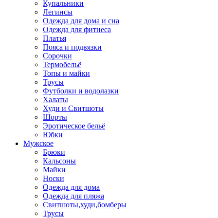
Купальники
Легинсы
Одежда для дома и сна
Одежда для фитнеса
Платья
Пояса и подвязки
Сорочки
Термобельё
Топы и майки
Трусы
Футболки и водолазки
Халаты
Худи и Свитшоты
Шорты
Эротическое бельё
Юбки
Мужское
Брюки
Кальсоны
Майки
Носки
Одежда для дома
Одежда для пляжа
Свитшоты,худи,бомберы
Трусы