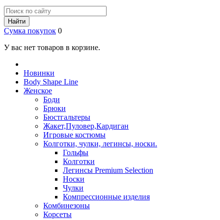
Найти
Сумка покупок
0
У вас нет товаров в корзине.
Новинки
Body Shape Line
Женское
Боди
Брюки
Бюстгальтеры
Жакет,Пуловер,Кардиган
Игровые костюмы
Колготки, чулки, легинсы, носки.
Гольфы
Колготки
Легинсы Premium Selection
Носки
Чулки
Компрессионные изделия
Комбинезоны
Корсеты