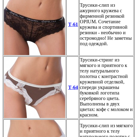
Трусики-слип из
ажурного кружева с
фирменной резинкой
OPIUM. Сочетание
Т-61
кружева и спортивной
резинки - необычно и
остромодно! Не заметны
под одеждой.
Трусики-стринг из
мягкого и приятного к
телу натурального
полотна с контрастной
кружевной отделкой,
Т-64
спереди украшены
буковкой логотипа
серебряного цвета.
Выполнены в двух
цветах: кофе с молоком и
красном.
Трусики-слип из мягкого
и приятного к телу
натурального полотна с