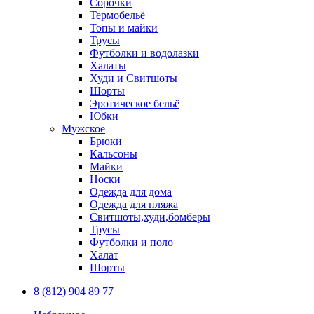
Сорочки
Термобельё
Топы и майки
Трусы
Футболки и водолазки
Халаты
Худи и Свитшоты
Шорты
Эротическое бельё
Юбки
Мужское
Брюки
Кальсоны
Майки
Носки
Одежда для дома
Одежда для пляжа
Свитшоты,худи,бомберы
Трусы
Футболки и поло
Халат
Шорты
8 (812) 904 89 77