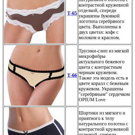
контрастной кружевной
отделкой, спереди
Т-65
украшены буковкой
логотипа серебряного
цвета. Выполнены в
двух цветах: кофе с
молоком и красном.
Трусики-слип из мягкой
микрофибры
актуального бежевого
цвета с контрастным
черным кружевом.
Т-66
Также эта модель есть в
цвете коралл с бежевым
кружевом. Украшены
"серебряным" сердечком
OPIUM Love
Шортики из мягкого и
приятного к телу
натурального полотна с
контрастной кружевной
отделкой, спереди