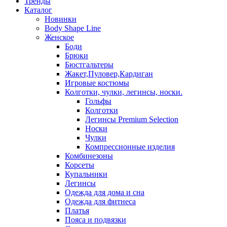
Тренды
Каталог
Новинки
Body Shape Line
Женское
Боди
Брюки
Бюстгальтеры
Жакет,Пуловер,Кардиган
Игровые костюмы
Колготки, чулки, легинсы, носки.
Гольфы
Колготки
Легинсы Premium Selection
Носки
Чулки
Компрессионные изделия
Комбинезоны
Корсеты
Купальники
Легинсы
Одежда для дома и сна
Одежда для фитнеса
Платья
Пояса и подвязки