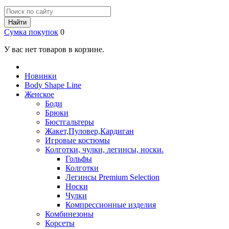
Найти
Сумка покупок
0
У вас нет товаров в корзине.
Новинки
Body Shape Line
Женское
Боди
Брюки
Бюстгальтеры
Жакет,Пуловер,Кардиган
Игровые костюмы
Колготки, чулки, легинсы, носки.
Гольфы
Колготки
Легинсы Premium Selection
Носки
Чулки
Компрессионные изделия
Комбинезоны
Корсеты