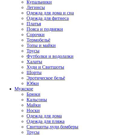
Купальники
Легинсы
Одежда для дома и сна
Одежда для фитнеса
Платья
Пояса и подвязки
Сорочки
Термобельё
Топы и майки
Трусы
Футболки и водолазки
Халаты
Худи и Свитшоты
Шорты
Эротическое бельё
Юбки
Мужское
Брюки
Кальсоны
Майки
Носки
Одежда для дома
Одежда для пляжа
Свитшоты,худи,бомберы
Трусы