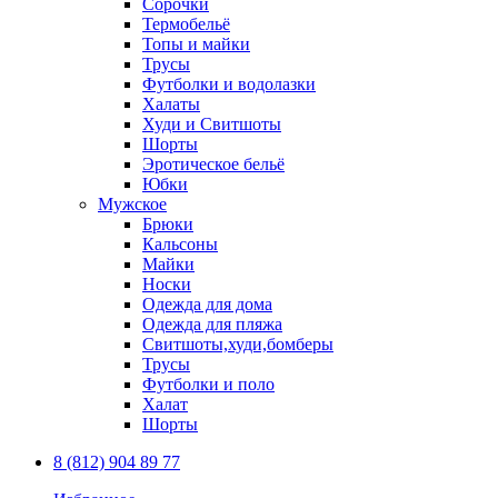
Сорочки
Термобельё
Топы и майки
Трусы
Футболки и водолазки
Халаты
Худи и Свитшоты
Шорты
Эротическое бельё
Юбки
Мужское
Брюки
Кальсоны
Майки
Носки
Одежда для дома
Одежда для пляжа
Свитшоты,худи,бомберы
Трусы
Футболки и поло
Халат
Шорты
8 (812) 904 89 77