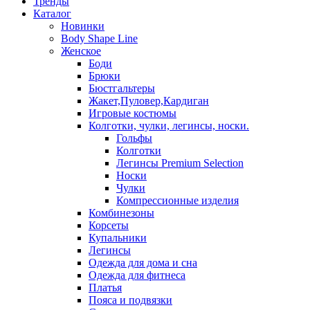
Тренды
Каталог
Новинки
Body Shape Line
Женское
Боди
Брюки
Бюстгальтеры
Жакет,Пуловер,Кардиган
Игровые костюмы
Колготки, чулки, легинсы, носки.
Гольфы
Колготки
Легинсы Premium Selection
Носки
Чулки
Компрессионные изделия
Комбинезоны
Корсеты
Купальники
Легинсы
Одежда для дома и сна
Одежда для фитнеса
Платья
Пояса и подвязки