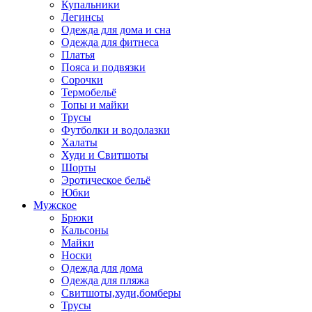
Купальники
Легинсы
Одежда для дома и сна
Одежда для фитнеса
Платья
Пояса и подвязки
Сорочки
Термобельё
Топы и майки
Трусы
Футболки и водолазки
Халаты
Худи и Свитшоты
Шорты
Эротическое бельё
Юбки
Мужское
Брюки
Кальсоны
Майки
Носки
Одежда для дома
Одежда для пляжа
Свитшоты,худи,бомберы
Трусы