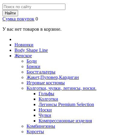
Найти
Сумка покупок
0
У вас нет товаров в корзине.
Новинки
Body Shape Line
Женское
Боди
Брюки
Бюстгальтеры
Жакет,Пуловер,Кардиган
Игровые костюмы
Колготки, чулки, легинсы, носки.
Гольфы
Колготки
Легинсы Premium Selection
Носки
Чулки
Компрессионные изделия
Комбинезоны
Корсеты