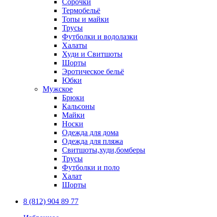
Сорочки
Термобельё
Топы и майки
Трусы
Футболки и водолазки
Халаты
Худи и Свитшоты
Шорты
Эротическое бельё
Юбки
Мужское
Брюки
Кальсоны
Майки
Носки
Одежда для дома
Одежда для пляжа
Свитшоты,худи,бомберы
Трусы
Футболки и поло
Халат
Шорты
8 (812) 904 89 77