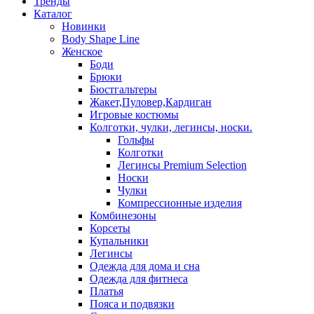
Тренды
Каталог
Новинки
Body Shape Line
Женское
Боди
Брюки
Бюстгальтеры
Жакет,Пуловер,Кардиган
Игровые костюмы
Колготки, чулки, легинсы, носки.
Гольфы
Колготки
Легинсы Premium Selection
Носки
Чулки
Компрессионные изделия
Комбинезоны
Корсеты
Купальники
Легинсы
Одежда для дома и сна
Одежда для фитнеса
Платья
Пояса и подвязки