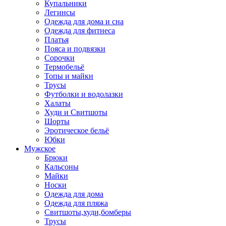
Купальники
Легинсы
Одежда для дома и сна
Одежда для фитнеса
Платья
Пояса и подвязки
Сорочки
Термобельё
Топы и майки
Трусы
Футболки и водолазки
Халаты
Худи и Свитшоты
Шорты
Эротическое бельё
Юбки
Мужское
Брюки
Кальсоны
Майки
Носки
Одежда для дома
Одежда для пляжа
Свитшоты,худи,бомберы
Трусы