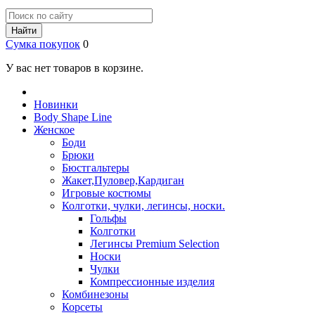
Найти
Сумка покупок
0
У вас нет товаров в корзине.
Новинки
Body Shape Line
Женское
Боди
Брюки
Бюстгальтеры
Жакет,Пуловер,Кардиган
Игровые костюмы
Колготки, чулки, легинсы, носки.
Гольфы
Колготки
Легинсы Premium Selection
Носки
Чулки
Компрессионные изделия
Комбинезоны
Корсеты