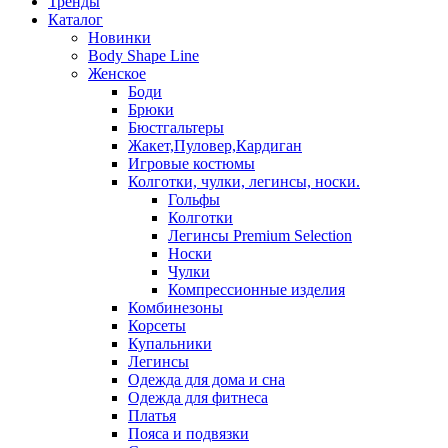
Тренды
Каталог
Новинки
Body Shape Line
Женское
Боди
Брюки
Бюстгальтеры
Жакет,Пуловер,Кардиган
Игровые костюмы
Колготки, чулки, легинсы, носки.
Гольфы
Колготки
Легинсы Premium Selection
Носки
Чулки
Компрессионные изделия
Комбинезоны
Корсеты
Купальники
Легинсы
Одежда для дома и сна
Одежда для фитнеса
Платья
Пояса и подвязки