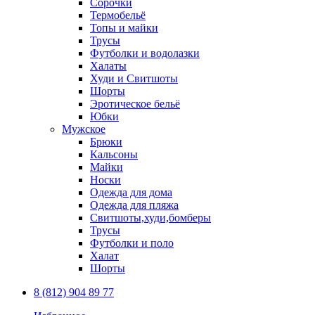
Сорочки
Термобельё
Топы и майки
Трусы
Футболки и водолазки
Халаты
Худи и Свитшоты
Шорты
Эротическое бельё
Юбки
Мужское
Брюки
Кальсоны
Майки
Носки
Одежда для дома
Одежда для пляжа
Свитшоты,худи,бомберы
Трусы
Футболки и поло
Халат
Шорты
8 (812) 904 89 77