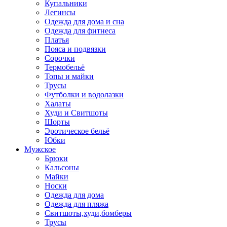
Купальники
Легинсы
Одежда для дома и сна
Одежда для фитнеса
Платья
Пояса и подвязки
Сорочки
Термобельё
Топы и майки
Трусы
Футболки и водолазки
Халаты
Худи и Свитшоты
Шорты
Эротическое бельё
Юбки
Мужское
Брюки
Кальсоны
Майки
Носки
Одежда для дома
Одежда для пляжа
Свитшоты,худи,бомберы
Трусы