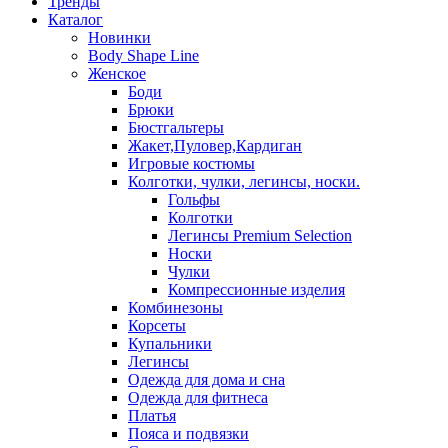
Тренды
Каталог
Новинки
Body Shape Line
Женское
Боди
Брюки
Бюстгальтеры
Жакет,Пуловер,Кардиган
Игровые костюмы
Колготки, чулки, легинсы, носки.
Гольфы
Колготки
Легинсы Premium Selection
Носки
Чулки
Компрессионные изделия
Комбинезоны
Корсеты
Купальники
Легинсы
Одежда для дома и сна
Одежда для фитнеса
Платья
Пояса и подвязки