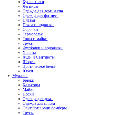
Купальники
Легинсы
Одежда для дома и сна
Одежда для фитнеса
Платья
Пояса и подвязки
Сорочки
Термобельё
Топы и майки
Трусы
Футболки и водолазки
Халаты
Худи и Свитшоты
Шорты
Эротическое бельё
Юбки
Мужское
Брюки
Кальсоны
Майки
Носки
Одежда для дома
Одежда для пляжа
Свитшоты,худи,бомберы
Трусы