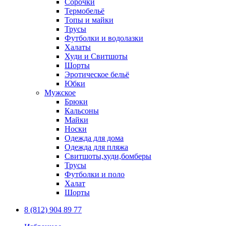
Сорочки
Термобельё
Топы и майки
Трусы
Футболки и водолазки
Халаты
Худи и Свитшоты
Шорты
Эротическое бельё
Юбки
Мужское
Брюки
Кальсоны
Майки
Носки
Одежда для дома
Одежда для пляжа
Свитшоты,худи,бомберы
Трусы
Футболки и поло
Халат
Шорты
8 (812) 904 89 77