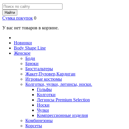
Найти
Сумка покупок
0
У вас нет товаров в корзине.
Новинки
Body Shape Line
Женское
Боди
Брюки
Бюстгальтеры
Жакет,Пуловер,Кардиган
Игровые костюмы
Колготки, чулки, легинсы, носки.
Гольфы
Колготки
Легинсы Premium Selection
Носки
Чулки
Компрессионные изделия
Комбинезоны
Корсеты