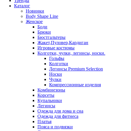
Тренды
Каталог
Новинки
Body Shape Line
Женское
Боди
Брюки
Бюстгальтеры
Жакет,Пуловер,Кардиган
Игровые костюмы
Колготки, чулки, легинсы, носки.
Гольфы
Колготки
Легинсы Premium Selection
Носки
Чулки
Компрессионные изделия
Комбинезоны
Корсеты
Купальники
Легинсы
Одежда для дома и сна
Одежда для фитнеса
Платья
Пояса и подвязки