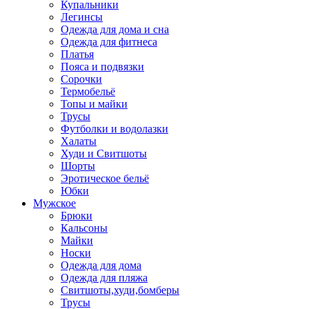
Купальники
Легинсы
Одежда для дома и сна
Одежда для фитнеса
Платья
Пояса и подвязки
Сорочки
Термобельё
Топы и майки
Трусы
Футболки и водолазки
Халаты
Худи и Свитшоты
Шорты
Эротическое бельё
Юбки
Мужское
Брюки
Кальсоны
Майки
Носки
Одежда для дома
Одежда для пляжа
Свитшоты,худи,бомберы
Трусы