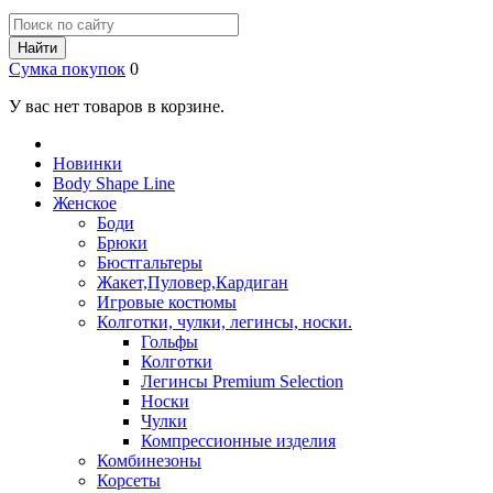
Найти
Сумка покупок
0
У вас нет товаров в корзине.
Новинки
Body Shape Line
Женское
Боди
Брюки
Бюстгальтеры
Жакет,Пуловер,Кардиган
Игровые костюмы
Колготки, чулки, легинсы, носки.
Гольфы
Колготки
Легинсы Premium Selection
Носки
Чулки
Компрессионные изделия
Комбинезоны
Корсеты