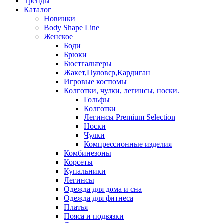
Тренды
Каталог
Новинки
Body Shape Line
Женское
Боди
Брюки
Бюстгальтеры
Жакет,Пуловер,Кардиган
Игровые костюмы
Колготки, чулки, легинсы, носки.
Гольфы
Колготки
Легинсы Premium Selection
Носки
Чулки
Компрессионные изделия
Комбинезоны
Корсеты
Купальники
Легинсы
Одежда для дома и сна
Одежда для фитнеса
Платья
Пояса и подвязки