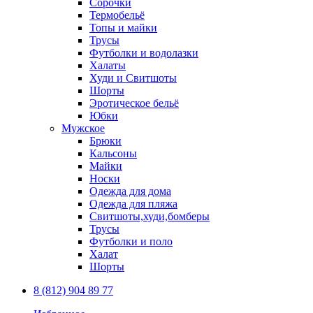
Сорочки
Термобельё
Топы и майки
Трусы
Футболки и водолазки
Халаты
Худи и Свитшоты
Шорты
Эротическое бельё
Юбки
Мужское
Брюки
Кальсоны
Майки
Носки
Одежда для дома
Одежда для пляжа
Свитшоты,худи,бомберы
Трусы
Футболки и поло
Халат
Шорты
8 (812) 904 89 77