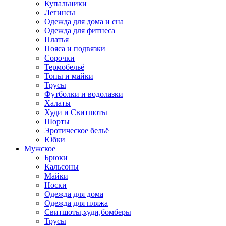
Купальники
Легинсы
Одежда для дома и сна
Одежда для фитнеса
Платья
Пояса и подвязки
Сорочки
Термобельё
Топы и майки
Трусы
Футболки и водолазки
Халаты
Худи и Свитшоты
Шорты
Эротическое бельё
Юбки
Мужское
Брюки
Кальсоны
Майки
Носки
Одежда для дома
Одежда для пляжа
Свитшоты,худи,бомберы
Трусы