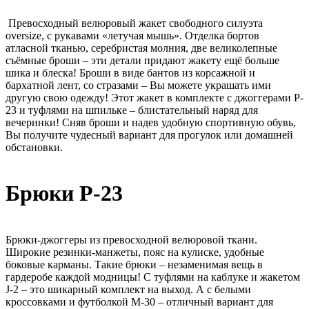
Превосходный велюровый жакет свободного силуэта
oversize, с рукавами «летучая мышь». Отделка бортов
атласной тканью, серебристая молния, две великолепные
съёмные броши – эти детали придают жакету ещё больше
шика и блеска! Броши в виде бантов из корсажной и
бархатной лент, со стразами – Вы можете украшать ими
другую свою одежду! Этот жакет в комплекте с джоггерами P-
23 и туфлями на шпильке – блистательный наряд для
вечеринки! Сняв броши и надев удобную спортивную обувь,
Вы получите чудесный вариант для прогулок или домашней
обстановки.
Брюки P-23
Брюки-джоггеры из превосходной велюровой ткани.
Широкие резинки-манжеты, пояс на кулиске, удобные
боковые карманы. Такие брюки – незаменимая вещь в
гардеробе каждой модницы! С туфлями на каблуке и жакетом
J-2 – это шикарный комплект на выход. А с белыми
кроссовками и футболкой М-30 – отличный вариант для