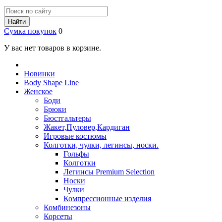
Найти
Сумка покупок
0
У вас нет товаров в корзине.
Новинки
Body Shape Line
Женское
Боди
Брюки
Бюстгальтеры
Жакет,Пуловер,Кардиган
Игровые костюмы
Колготки, чулки, легинсы, носки.
Гольфы
Колготки
Легинсы Premium Selection
Носки
Чулки
Компрессионные изделия
Комбинезоны
Корсеты