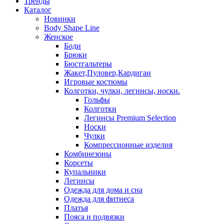
Тренды
Каталог
Новинки
Body Shape Line
Женское
Боди
Брюки
Бюстгальтеры
Жакет,Пуловер,Кардиган
Игровые костюмы
Колготки, чулки, легинсы, носки.
Гольфы
Колготки
Легинсы Premium Selection
Носки
Чулки
Компрессионные изделия
Комбинезоны
Корсеты
Купальники
Легинсы
Одежда для дома и сна
Одежда для фитнеса
Платья
Пояса и подвязки