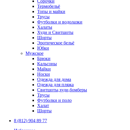
Сорочки
Термобельё
Топы и майки
Трусы
Футболки и водолазки
Халаты
Худи и Свитшоты
Шорты
Эротическое бельё
Юбки
Мужское
Брюки
Кальсоны
Майки
Носки
Одежда для дома
Одежда для пляжа
Свитшоты,худи,бомберы
Трусы
Футболки и поло
Халат
Шорты
8 (812) 904 89 77