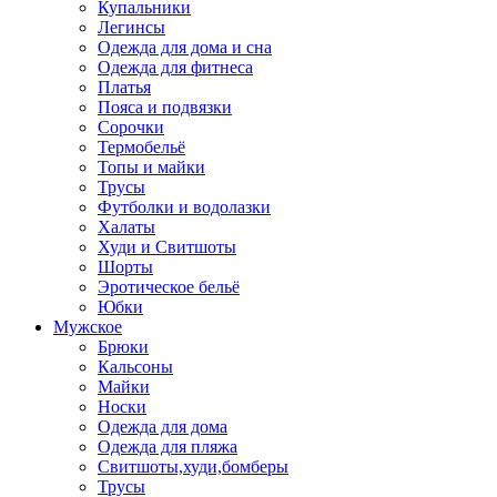
Купальники
Легинсы
Одежда для дома и сна
Одежда для фитнеса
Платья
Пояса и подвязки
Сорочки
Термобельё
Топы и майки
Трусы
Футболки и водолазки
Халаты
Худи и Свитшоты
Шорты
Эротическое бельё
Юбки
Мужское
Брюки
Кальсоны
Майки
Носки
Одежда для дома
Одежда для пляжа
Свитшоты,худи,бомберы
Трусы