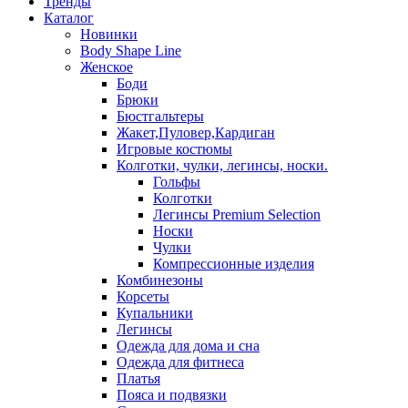
Тренды
Каталог
Новинки
Body Shape Line
Женское
Боди
Брюки
Бюстгальтеры
Жакет,Пуловер,Кардиган
Игровые костюмы
Колготки, чулки, легинсы, носки.
Гольфы
Колготки
Легинсы Premium Selection
Носки
Чулки
Компрессионные изделия
Комбинезоны
Корсеты
Купальники
Легинсы
Одежда для дома и сна
Одежда для фитнеса
Платья
Пояса и подвязки