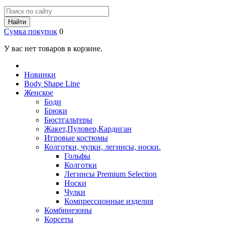
Найти
Сумка покупок
0
У вас нет товаров в корзине.
Новинки
Body Shape Line
Женское
Боди
Брюки
Бюстгальтеры
Жакет,Пуловер,Кардиган
Игровые костюмы
Колготки, чулки, легинсы, носки.
Гольфы
Колготки
Легинсы Premium Selection
Носки
Чулки
Компрессионные изделия
Комбинезоны
Корсеты