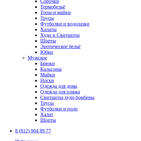
Сорочки
Термобельё
Топы и майки
Трусы
Футболки и водолазки
Халаты
Худи и Свитшоты
Шорты
Эротическое бельё
Юбки
Мужское
Брюки
Кальсоны
Майки
Носки
Одежда для дома
Одежда для пляжа
Свитшоты,худи,бомберы
Трусы
Футболки и поло
Халат
Шорты
8 (812) 904 89 77