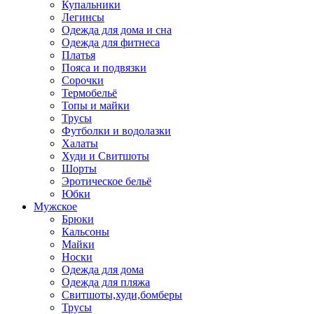
Купальники
Легинсы
Одежда для дома и сна
Одежда для фитнеса
Платья
Пояса и подвязки
Сорочки
Термобельё
Топы и майки
Трусы
Футболки и водолазки
Халаты
Худи и Свитшоты
Шорты
Эротическое бельё
Юбки
Мужское
Брюки
Кальсоны
Майки
Носки
Одежда для дома
Одежда для пляжа
Свитшоты,худи,бомберы
Трусы