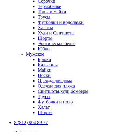
Сорочки
Термобельё
Топы и майки
Трусы
Футболки и водолазки
Халаты
Худи и Свитшоты
Шорты
Эротическое бельё
Юбки
Мужское
Брюки
Кальсоны
Майки
Носки
Одежда для дома
Одежда для пляжа
Свитшоты,худи,бомберы
Трусы
Футболки и поло
Халат
Шорты
8 (812) 904 89 77