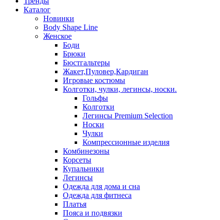
Тренды
Каталог
Новинки
Body Shape Line
Женское
Боди
Брюки
Бюстгальтеры
Жакет,Пуловер,Кардиган
Игровые костюмы
Колготки, чулки, легинсы, носки.
Гольфы
Колготки
Легинсы Premium Selection
Носки
Чулки
Компрессионные изделия
Комбинезоны
Корсеты
Купальники
Легинсы
Одежда для дома и сна
Одежда для фитнеса
Платья
Пояса и подвязки