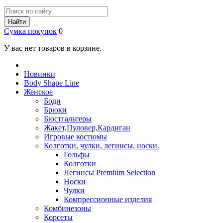
Найти
Сумка покупок
0
У вас нет товаров в корзине.
Новинки
Body Shape Line
Женское
Боди
Брюки
Бюстгальтеры
Жакет,Пуловер,Кардиган
Игровые костюмы
Колготки, чулки, легинсы, носки.
Гольфы
Колготки
Легинсы Premium Selection
Носки
Чулки
Компрессионные изделия
Комбинезоны
Корсеты