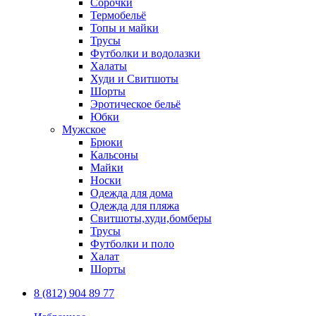
Сорочки
Термобельё
Топы и майки
Трусы
Футболки и водолазки
Халаты
Худи и Свитшоты
Шорты
Эротическое бельё
Юбки
Мужское
Брюки
Кальсоны
Майки
Носки
Одежда для дома
Одежда для пляжа
Свитшоты,худи,бомберы
Трусы
Футболки и поло
Халат
Шорты
8 (812) 904 89 77