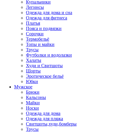
Купальники
Легинсы
Одежда для дома и сна
Одежда для фитнеса
Платья
Пояса и подвязки
Сорочки
Термобельё
Топы и майки
Трусы
Футболки и водолазки
Халаты
Худи и Свитшоты
Шорты
Эротическое бельё
Юбки
Мужское
Брюки
Кальсоны
Майки
Носки
Одежда для дома
Одежда для пляжа
Свитшоты,худи,бомберы
Трусы