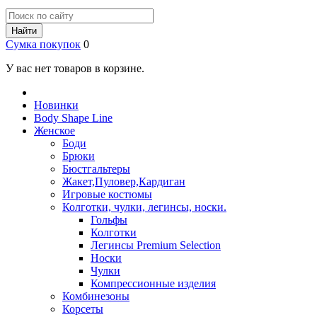
Найти
Сумка покупок
0
У вас нет товаров в корзине.
Новинки
Body Shape Line
Женское
Боди
Брюки
Бюстгальтеры
Жакет,Пуловер,Кардиган
Игровые костюмы
Колготки, чулки, легинсы, носки.
Гольфы
Колготки
Легинсы Premium Selection
Носки
Чулки
Компрессионные изделия
Комбинезоны
Корсеты