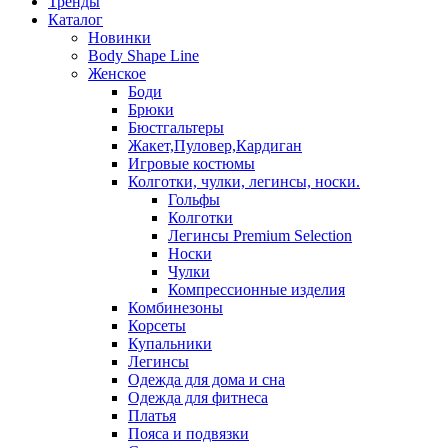
Тренды
Каталог
Новинки
Body Shape Line
Женское
Боди
Брюки
Бюстгальтеры
Жакет,Пуловер,Кардиган
Игровые костюмы
Колготки, чулки, легинсы, носки.
Гольфы
Колготки
Легинсы Premium Selection
Носки
Чулки
Компрессионные изделия
Комбинезоны
Корсеты
Купальники
Легинсы
Одежда для дома и сна
Одежда для фитнеса
Платья
Пояса и подвязки