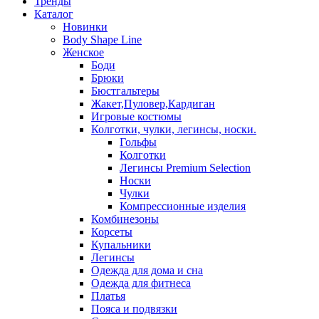
Тренды
Каталог
Новинки
Body Shape Line
Женское
Боди
Брюки
Бюстгальтеры
Жакет,Пуловер,Кардиган
Игровые костюмы
Колготки, чулки, легинсы, носки.
Гольфы
Колготки
Легинсы Premium Selection
Носки
Чулки
Компрессионные изделия
Комбинезоны
Корсеты
Купальники
Легинсы
Одежда для дома и сна
Одежда для фитнеса
Платья
Пояса и подвязки