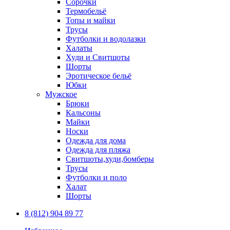
Сорочки
Термобельё
Топы и майки
Трусы
Футболки и водолазки
Халаты
Худи и Свитшоты
Шорты
Эротическое бельё
Юбки
Мужское
Брюки
Кальсоны
Майки
Носки
Одежда для дома
Одежда для пляжа
Свитшоты,худи,бомберы
Трусы
Футболки и поло
Халат
Шорты
8 (812) 904 89 77