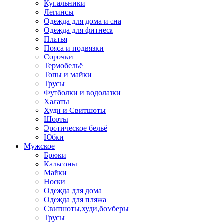
Купальники
Легинсы
Одежда для дома и сна
Одежда для фитнеса
Платья
Пояса и подвязки
Сорочки
Термобельё
Топы и майки
Трусы
Футболки и водолазки
Халаты
Худи и Свитшоты
Шорты
Эротическое бельё
Юбки
Мужское
Брюки
Кальсоны
Майки
Носки
Одежда для дома
Одежда для пляжа
Свитшоты,худи,бомберы
Трусы