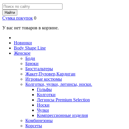
Найти
Сумка покупок
0
У вас нет товаров в корзине.
Новинки
Body Shape Line
Женское
Боди
Брюки
Бюстгальтеры
Жакет,Пуловер,Кардиган
Игровые костюмы
Колготки, чулки, легинсы, носки.
Гольфы
Колготки
Легинсы Premium Selection
Носки
Чулки
Компрессионные изделия
Комбинезоны
Корсеты