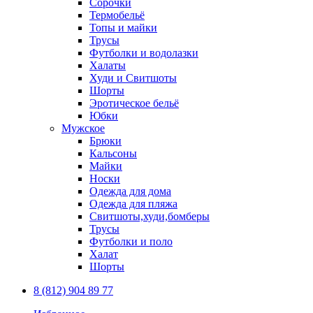
Сорочки
Термобельё
Топы и майки
Трусы
Футболки и водолазки
Халаты
Худи и Свитшоты
Шорты
Эротическое бельё
Юбки
Мужское
Брюки
Кальсоны
Майки
Носки
Одежда для дома
Одежда для пляжа
Свитшоты,худи,бомберы
Трусы
Футболки и поло
Халат
Шорты
8 (812) 904 89 77