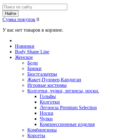
Найти
Сумка покупок
0
У вас нет товаров в корзине.
Новинки
Body Shape Line
Женское
Боди
Брюки
Бюстгальтеры
Жакет,Пуловер,Кардиган
Игровые костюмы
Колготки, чулки, легинсы, носки.
Гольфы
Колготки
Легинсы Premium Selection
Носки
Чулки
Компрессионные изделия
Комбинезоны
Корсеты