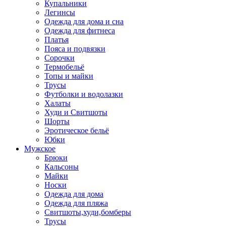
Купальники
Легинсы
Одежда для дома и сна
Одежда для фитнеса
Платья
Пояса и подвязки
Сорочки
Термобельё
Топы и майки
Трусы
Футболки и водолазки
Халаты
Худи и Свитшоты
Шорты
Эротическое бельё
Юбки
Мужское
Брюки
Кальсоны
Майки
Носки
Одежда для дома
Одежда для пляжа
Свитшоты,худи,бомберы
Трусы