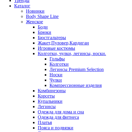
Тренды
Каталог
Новинки
Body Shape Line
Женское
Боди
Брюки
Бюстгальтеры
Жакет,Пуловер,Кардиган
Игровые костюмы
Колготки, чулки, легинсы, носки.
Гольфы
Колготки
Легинсы Premium Selection
Носки
Чулки
Компрессионные изделия
Комбинезоны
Корсеты
Купальники
Легинсы
Одежда для дома и сна
Одежда для фитнеса
Платья
Пояса и подвязки