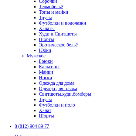
Сорочки
Термобельё
Топы и майки
Трусы
Футболки и водолазки
Халаты
Худи и Свитшоты
Шорты
Эротическое бельё
Юбки
Мужское
Брюки
Кальсоны
Майки
Носки
Одежда для дома
Одежда для пляжа
Свитшоты,худи,бомберы
Трусы
Футболки и поло
Халат
Шорты
8 (812) 904 89 77