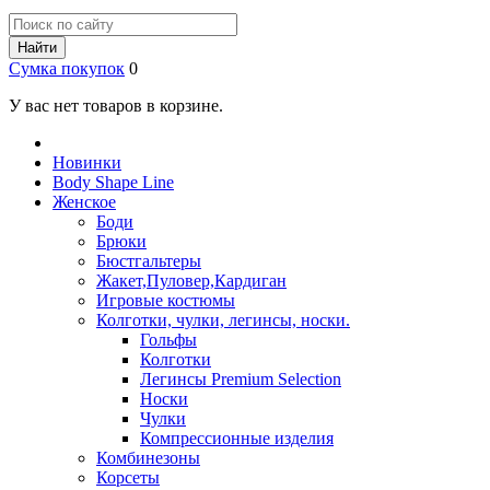
Найти
Сумка покупок
0
У вас нет товаров в корзине.
Новинки
Body Shape Line
Женское
Боди
Брюки
Бюстгальтеры
Жакет,Пуловер,Кардиган
Игровые костюмы
Колготки, чулки, легинсы, носки.
Гольфы
Колготки
Легинсы Premium Selection
Носки
Чулки
Компрессионные изделия
Комбинезоны
Корсеты