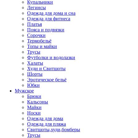
Купальники
Легинсы
Одежда для дома и сна
Одежда для фитнеса
Платья
Пояса и подвязки
Сорочки
Термобельё
Топы и майки
Трусы
Футболки и водолазки
Халаты
Худи и Свитшоты
Шорты
Эротическое бельё
Юбки
Мужское
Брюки
Кальсоны
Майки
Носки
Одежда для дома
Одежда для пляжа
Свитшоты,худи,бомберы
Трусы