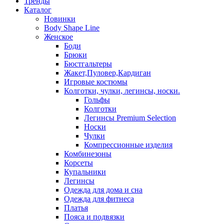
Тренды
Каталог
Новинки
Body Shape Line
Женское
Боди
Брюки
Бюстгальтеры
Жакет,Пуловер,Кардиган
Игровые костюмы
Колготки, чулки, легинсы, носки.
Гольфы
Колготки
Легинсы Premium Selection
Носки
Чулки
Компрессионные изделия
Комбинезоны
Корсеты
Купальники
Легинсы
Одежда для дома и сна
Одежда для фитнеса
Платья
Пояса и подвязки