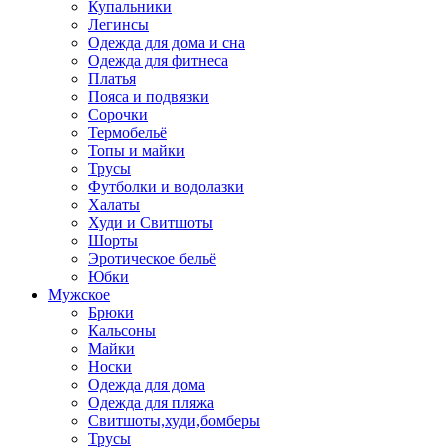
Купальники
Легинсы
Одежда для дома и сна
Одежда для фитнеса
Платья
Пояса и подвязки
Сорочки
Термобельё
Топы и майки
Трусы
Футболки и водолазки
Халаты
Худи и Свитшоты
Шорты
Эротическое бельё
Юбки
Мужское
Брюки
Кальсоны
Майки
Носки
Одежда для дома
Одежда для пляжа
Свитшоты,худи,бомберы
Трусы