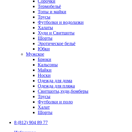
Сорочки
Термобельё
Топы и майки
Трусы
Футболки и водолазки
Халаты
Худи и Свитшоты
Шорты
Эротическое бельё
Юбки
Мужское
Брюки
Кальсоны
Майки
Носки
Одежда для дома
Одежда для пляжа
Свитшоты,худи,бомберы
Трусы
Футболки и поло
Халат
Шорты
8 (812) 904 89 77