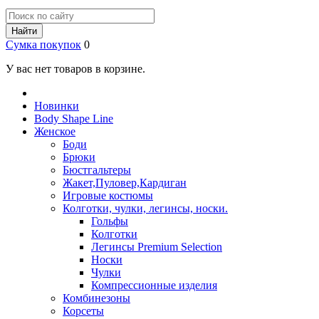
Найти
Сумка покупок
0
У вас нет товаров в корзине.
Новинки
Body Shape Line
Женское
Боди
Брюки
Бюстгальтеры
Жакет,Пуловер,Кардиган
Игровые костюмы
Колготки, чулки, легинсы, носки.
Гольфы
Колготки
Легинсы Premium Selection
Носки
Чулки
Компрессионные изделия
Комбинезоны
Корсеты