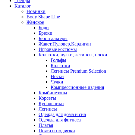
Тренды
Каталог
Новинки
Body Shape Line
Женское
Боди
Брюки
Бюстгальтеры
Жакет,Пуловер,Кардиган
Игровые костюмы
Колготки, чулки, легинсы, носки.
Гольфы
Колготки
Легинсы Premium Selection
Носки
Чулки
Компрессионные изделия
Комбинезоны
Корсеты
Купальники
Легинсы
Одежда для дома и сна
Одежда для фитнеса
Платья
Пояса и подвязки