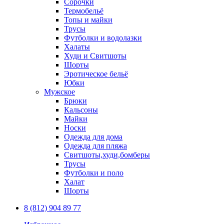
Сорочки
Термобельё
Топы и майки
Трусы
Футболки и водолазки
Халаты
Худи и Свитшоты
Шорты
Эротическое бельё
Юбки
Мужское
Брюки
Кальсоны
Майки
Носки
Одежда для дома
Одежда для пляжа
Свитшоты,худи,бомберы
Трусы
Футболки и поло
Халат
Шорты
8 (812) 904 89 77