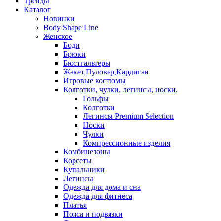
Тренды
Каталог
Новинки
Body Shape Line
Женское
Боди
Брюки
Бюстгальтеры
Жакет,Пуловер,Кардиган
Игровые костюмы
Колготки, чулки, легинсы, носки.
Гольфы
Колготки
Легинсы Premium Selection
Носки
Чулки
Компрессионные изделия
Комбинезоны
Корсеты
Купальники
Легинсы
Одежда для дома и сна
Одежда для фитнеса
Платья
Пояса и подвязки