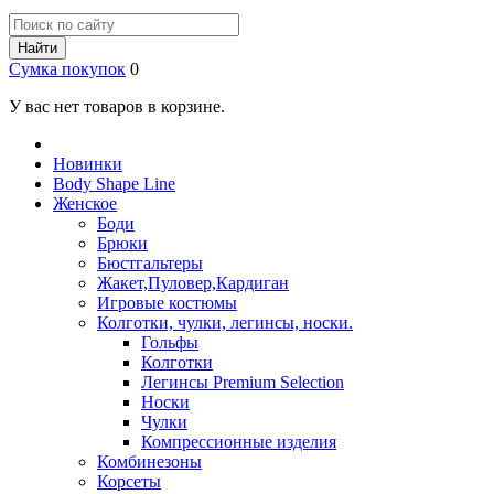
Найти
Сумка покупок
0
У вас нет товаров в корзине.
Новинки
Body Shape Line
Женское
Боди
Брюки
Бюстгальтеры
Жакет,Пуловер,Кардиган
Игровые костюмы
Колготки, чулки, легинсы, носки.
Гольфы
Колготки
Легинсы Premium Selection
Носки
Чулки
Компрессионные изделия
Комбинезоны
Корсеты