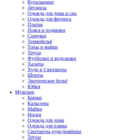
Купальники
Легинсы
Одежда для дома и сна
Одежда для фитнеса
Платья
Пояса и подвязки
Сорочки
Термобельё
Топы и майки
Трусы
Футболки и водолазки
Халаты
Худи и Свитшоты
Шорты
Эротическое бельё
Юбки
Мужское
Брюки
Кальсоны
Майки
Носки
Одежда для дома
Одежда для пляжа
Свитшоты,худи,бомберы
Трусы