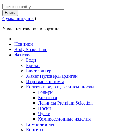
Найти
Сумка покупок
0
У вас нет товаров в корзине.
Новинки
Body Shape Line
Женское
Боди
Брюки
Бюстгальтеры
Жакет,Пуловер,Кардиган
Игровые костюмы
Колготки, чулки, легинсы, носки.
Гольфы
Колготки
Легинсы Premium Selection
Носки
Чулки
Компрессионные изделия
Комбинезоны
Корсеты