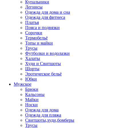
Купальники
Легинсы
Одежда для дома и сна
Одежда для фитнеса
Платья
Пояса и подвязки
Сорочки
Термобельё
Топы и майки
Трусы
Футболки и водолазки
Халаты
Худи и Свитшоты
Шорты
Эротическое бельё
Юбки
Мужское
Брюки
Кальсоны
Майки
Носки
Одежда для дома
Одежда для пляжа
Свитшоты,худи,бомберы
Трусы