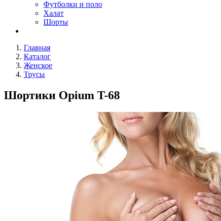
Футболки и поло
Халат
Шорты
Главная
Каталог
Женское
Трусы
Шортики Opium T-68