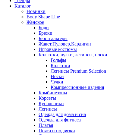
Тренды
Каталог
Новинки
Body Shape Line
Женское
Боди
Брюки
Бюстгальтеры
Жакет,Пуловер,Кардиган
Игровые костюмы
Колготки, чулки, легинсы, носки.
Гольфы
Колготки
Легинсы Premium Selection
Носки
Чулки
Компрессионные изделия
Комбинезоны
Корсеты
Купальники
Легинсы
Одежда для дома и сна
Одежда для фитнеса
Платья
Пояса и подвязки