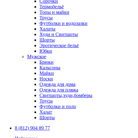
Сорочки
Термобельё
Топы и майки
Трусы
Футболки и водолазки
Халаты
Худи и Свитшоты
Шорты
Эротическое бельё
Юбки
Мужское
Брюки
Кальсоны
Майки
Носки
Одежда для дома
Одежда для пляжа
Свитшоты,худи,бомберы
Трусы
Футболки и поло
Халат
Шорты
8 (812) 904 89 77