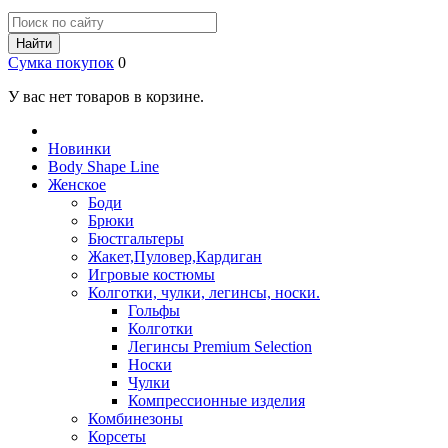
Найти
Сумка покупок
0
У вас нет товаров в корзине.
Новинки
Body Shape Line
Женское
Боди
Брюки
Бюстгальтеры
Жакет,Пуловер,Кардиган
Игровые костюмы
Колготки, чулки, легинсы, носки.
Гольфы
Колготки
Легинсы Premium Selection
Носки
Чулки
Компрессионные изделия
Комбинезоны
Корсеты