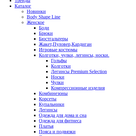
Тренды
Каталог
Новинки
Body Shape Line
Женское
Боди
Брюки
Бюстгальтеры
Жакет,Пуловер,Кардиган
Игровые костюмы
Колготки, чулки, легинсы, носки.
Гольфы
Колготки
Легинсы Premium Selection
Носки
Чулки
Компрессионные изделия
Комбинезоны
Корсеты
Купальники
Легинсы
Одежда для дома и сна
Одежда для фитнеса
Платья
Пояса и подвязки