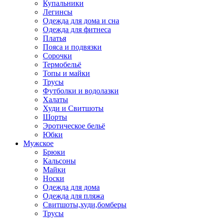
Купальники
Легинсы
Одежда для дома и сна
Одежда для фитнеса
Платья
Пояса и подвязки
Сорочки
Термобельё
Топы и майки
Трусы
Футболки и водолазки
Халаты
Худи и Свитшоты
Шорты
Эротическое бельё
Юбки
Мужское
Брюки
Кальсоны
Майки
Носки
Одежда для дома
Одежда для пляжа
Свитшоты,худи,бомберы
Трусы