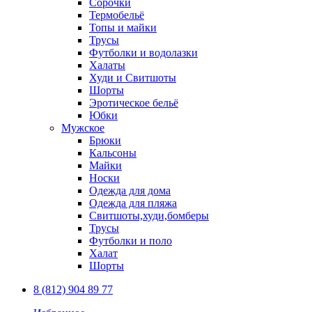
Сорочки
Термобельё
Топы и майки
Трусы
Футболки и водолазки
Халаты
Худи и Свитшоты
Шорты
Эротическое бельё
Юбки
Мужское
Брюки
Кальсоны
Майки
Носки
Одежда для дома
Одежда для пляжа
Свитшоты,худи,бомберы
Трусы
Футболки и поло
Халат
Шорты
8 (812) 904 89 77