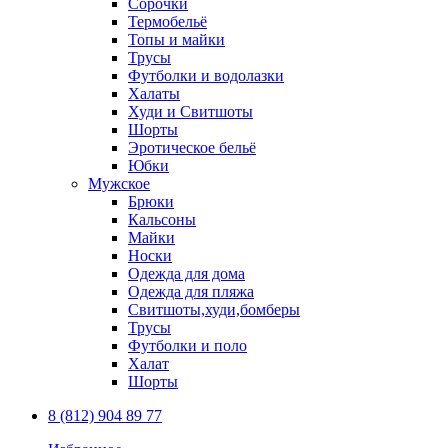
Сорочки
Термобельё
Топы и майки
Трусы
Футболки и водолазки
Халаты
Худи и Свитшоты
Шорты
Эротическое бельё
Юбки
Мужское
Брюки
Кальсоны
Майки
Носки
Одежда для дома
Одежда для пляжа
Свитшоты,худи,бомберы
Трусы
Футболки и поло
Халат
Шорты
8 (812) 904 89 77