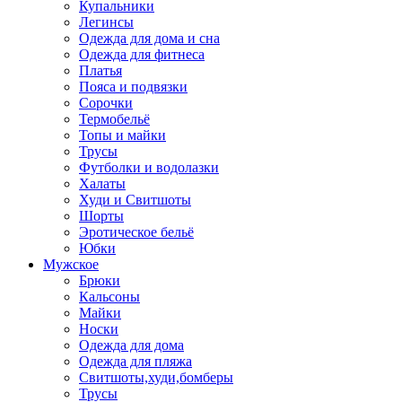
Купальники
Легинсы
Одежда для дома и сна
Одежда для фитнеса
Платья
Пояса и подвязки
Сорочки
Термобельё
Топы и майки
Трусы
Футболки и водолазки
Халаты
Худи и Свитшоты
Шорты
Эротическое бельё
Юбки
Мужское
Брюки
Кальсоны
Майки
Носки
Одежда для дома
Одежда для пляжа
Свитшоты,худи,бомберы
Трусы