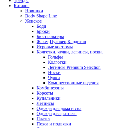
Тренды
Каталог
Новинки
Body Shape Line
Женское
Боди
Брюки
Бюстгальтеры
Жакет,Пуловер,Кардиган
Игровые костюмы
Колготки, чулки, легинсы, носки.
Гольфы
Колготки
Легинсы Premium Selection
Носки
Чулки
Компрессионные изделия
Комбинезоны
Корсеты
Купальники
Легинсы
Одежда для дома и сна
Одежда для фитнеса
Платья
Пояса и подвязки