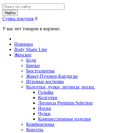
Найти
Сумка покупок
0
У вас нет товаров в корзине.
Новинки
Body Shape Line
Женское
Боди
Брюки
Бюстгальтеры
Жакет,Пуловер,Кардиган
Игровые костюмы
Колготки, чулки, легинсы, носки.
Гольфы
Колготки
Легинсы Premium Selection
Носки
Чулки
Компрессионные изделия
Комбинезоны
Корсеты