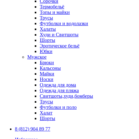
Сорочки
Термобельё
Топы и майки
Трусы
Футболки и водолазки
Халаты
Худи и Свитшоты
Шорты
Эротическое бельё
Юбки
Мужское
Брюки
Кальсоны
Майки
Носки
Одежда для дома
Одежда для пляжа
Свитшоты,худи,бомберы
Трусы
Футболки и поло
Халат
Шорты
8 (812) 904 89 77