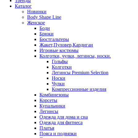
Тренды
Каталог
Новинки
Body Shape Line
Женское
Боди
Брюки
Бюстгальтеры
Жакет,Пуловер,Кардиган
Игровые костюмы
Колготки, чулки, легинсы, носки.
Гольфы
Колготки
Легинсы Premium Selection
Носки
Чулки
Компрессионные изделия
Комбинезоны
Корсеты
Купальники
Легинсы
Одежда для дома и сна
Одежда для фитнеса
Платья
Пояса и подвязки