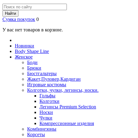
Найти
Сумка покупок
0
У вас нет товаров в корзине.
Новинки
Body Shape Line
Женское
Боди
Брюки
Бюстгальтеры
Жакет,Пуловер,Кардиган
Игровые костюмы
Колготки, чулки, легинсы, носки.
Гольфы
Колготки
Легинсы Premium Selection
Носки
Чулки
Компрессионные изделия
Комбинезоны
Корсеты