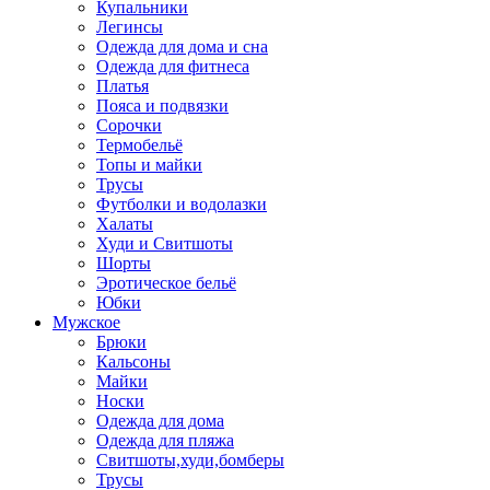
Купальники
Легинсы
Одежда для дома и сна
Одежда для фитнеса
Платья
Пояса и подвязки
Сорочки
Термобельё
Топы и майки
Трусы
Футболки и водолазки
Халаты
Худи и Свитшоты
Шорты
Эротическое бельё
Юбки
Мужское
Брюки
Кальсоны
Майки
Носки
Одежда для дома
Одежда для пляжа
Свитшоты,худи,бомберы
Трусы