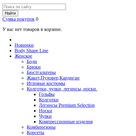
Найти
Сумка покупок
0
У вас нет товаров в корзине.
Новинки
Body Shape Line
Женское
Боди
Брюки
Бюстгальтеры
Жакет,Пуловер,Кардиган
Игровые костюмы
Колготки, чулки, легинсы, носки.
Гольфы
Колготки
Легинсы Premium Selection
Носки
Чулки
Компрессионные изделия
Комбинезоны
Корсеты