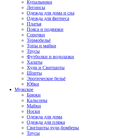
Купальники
Легинсы
Одежда для дома и сна
Одежда для фитнеса
Платья
Пояса и подвязки
Сорочки
Термобельё
Топы и майки
Трусы
Футболки и водолазки
Халаты
Худи и Свитшоты
Шорты
Эротическое бельё
Юбки
Мужское
Брюки
Кальсоны
Майки
Носки
Одежда для дома
Одежда для пляжа
Свитшоты,худи,бомберы
Трусы