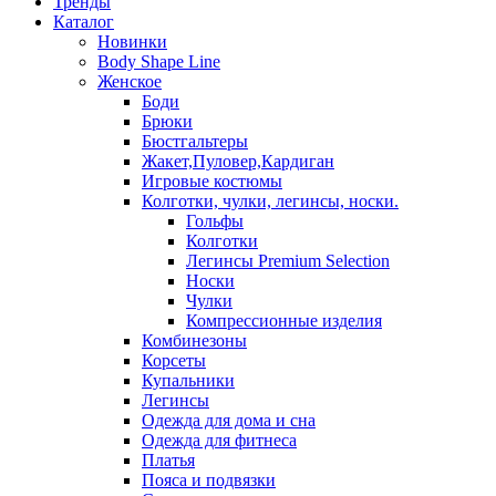
Тренды
Каталог
Новинки
Body Shape Line
Женское
Боди
Брюки
Бюстгальтеры
Жакет,Пуловер,Кардиган
Игровые костюмы
Колготки, чулки, легинсы, носки.
Гольфы
Колготки
Легинсы Premium Selection
Носки
Чулки
Компрессионные изделия
Комбинезоны
Корсеты
Купальники
Легинсы
Одежда для дома и сна
Одежда для фитнеса
Платья
Пояса и подвязки