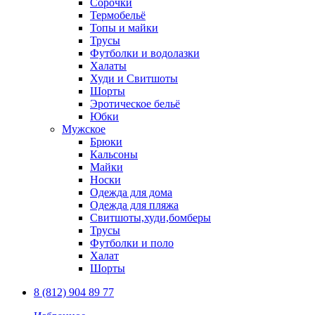
Сорочки
Термобельё
Топы и майки
Трусы
Футболки и водолазки
Халаты
Худи и Свитшоты
Шорты
Эротическое бельё
Юбки
Мужское
Брюки
Кальсоны
Майки
Носки
Одежда для дома
Одежда для пляжа
Свитшоты,худи,бомберы
Трусы
Футболки и поло
Халат
Шорты
8 (812) 904 89 77