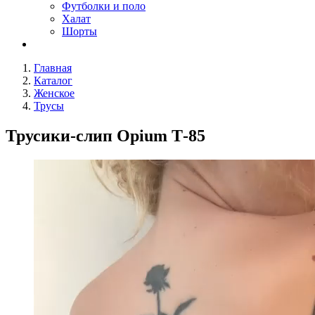
Футболки и поло
Халат
Шорты
Главная
Каталог
Женское
Трусы
Трусики-слип Opium Т-85