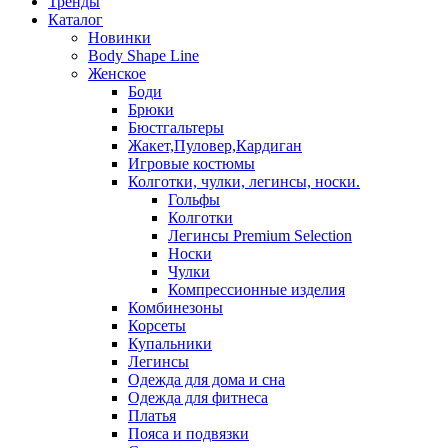
Тренды
Каталог
Новинки
Body Shape Line
Женское
Боди
Брюки
Бюстгальтеры
Жакет,Пуловер,Кардиган
Игровые костюмы
Колготки, чулки, легинсы, носки.
Гольфы
Колготки
Легинсы Premium Selection
Носки
Чулки
Компрессионные изделия
Комбинезоны
Корсеты
Купальники
Легинсы
Одежда для дома и сна
Одежда для фитнеса
Платья
Пояса и подвязки