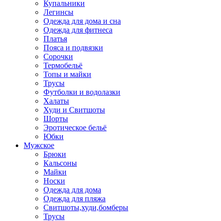
Купальники
Легинсы
Одежда для дома и сна
Одежда для фитнеса
Платья
Пояса и подвязки
Сорочки
Термобельё
Топы и майки
Трусы
Футболки и водолазки
Халаты
Худи и Свитшоты
Шорты
Эротическое бельё
Юбки
Мужское
Брюки
Кальсоны
Майки
Носки
Одежда для дома
Одежда для пляжа
Свитшоты,худи,бомберы
Трусы