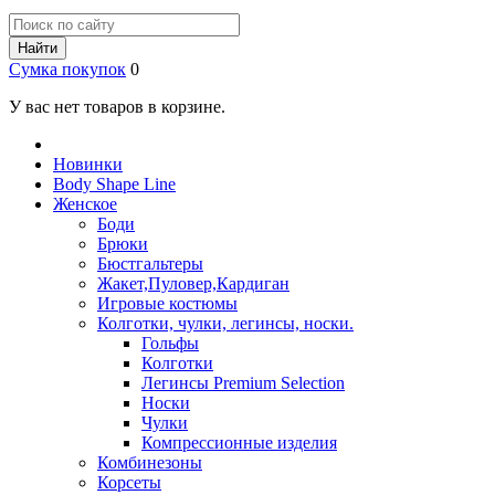
Найти
Сумка покупок
0
У вас нет товаров в корзине.
Новинки
Body Shape Line
Женское
Боди
Брюки
Бюстгальтеры
Жакет,Пуловер,Кардиган
Игровые костюмы
Колготки, чулки, легинсы, носки.
Гольфы
Колготки
Легинсы Premium Selection
Носки
Чулки
Компрессионные изделия
Комбинезоны
Корсеты