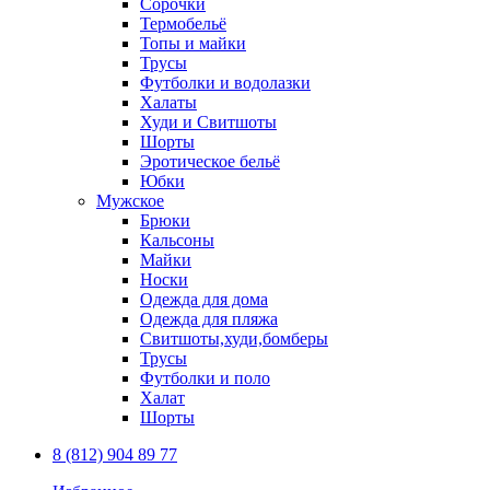
Сорочки
Термобельё
Топы и майки
Трусы
Футболки и водолазки
Халаты
Худи и Свитшоты
Шорты
Эротическое бельё
Юбки
Мужское
Брюки
Кальсоны
Майки
Носки
Одежда для дома
Одежда для пляжа
Свитшоты,худи,бомберы
Трусы
Футболки и поло
Халат
Шорты
8 (812) 904 89 77