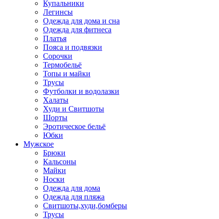
Купальники
Легинсы
Одежда для дома и сна
Одежда для фитнеса
Платья
Пояса и подвязки
Сорочки
Термобельё
Топы и майки
Трусы
Футболки и водолазки
Халаты
Худи и Свитшоты
Шорты
Эротическое бельё
Юбки
Мужское
Брюки
Кальсоны
Майки
Носки
Одежда для дома
Одежда для пляжа
Свитшоты,худи,бомберы
Трусы