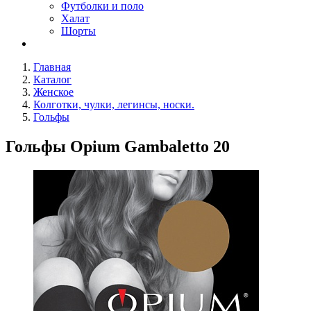
Футболки и поло
Халат
Шорты
Главная
Каталог
Женское
Колготки, чулки, легинсы, носки.
Гольфы
Гольфы Opium Gambaletto 20