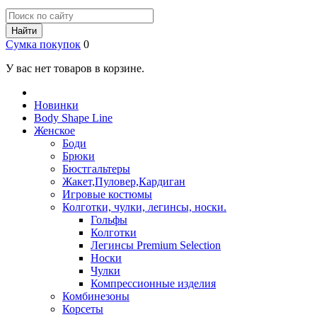
Найти
Сумка покупок
0
У вас нет товаров в корзине.
Новинки
Body Shape Line
Женское
Боди
Брюки
Бюстгальтеры
Жакет,Пуловер,Кардиган
Игровые костюмы
Колготки, чулки, легинсы, носки.
Гольфы
Колготки
Легинсы Premium Selection
Носки
Чулки
Компрессионные изделия
Комбинезоны
Корсеты