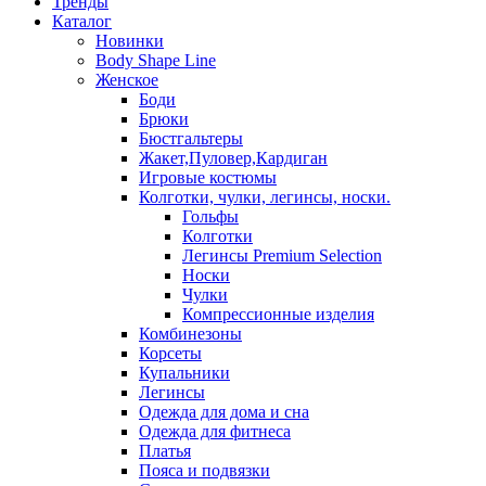
Тренды
Каталог
Новинки
Body Shape Line
Женское
Боди
Брюки
Бюстгальтеры
Жакет,Пуловер,Кардиган
Игровые костюмы
Колготки, чулки, легинсы, носки.
Гольфы
Колготки
Легинсы Premium Selection
Носки
Чулки
Компрессионные изделия
Комбинезоны
Корсеты
Купальники
Легинсы
Одежда для дома и сна
Одежда для фитнеса
Платья
Пояса и подвязки