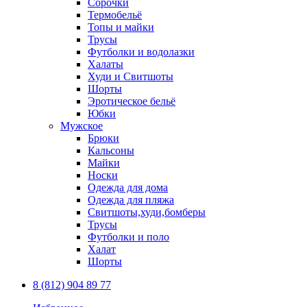
Сорочки
Термобельё
Топы и майки
Трусы
Футболки и водолазки
Халаты
Худи и Свитшоты
Шорты
Эротическое бельё
Юбки
Мужское
Брюки
Кальсоны
Майки
Носки
Одежда для дома
Одежда для пляжа
Свитшоты,худи,бомберы
Трусы
Футболки и поло
Халат
Шорты
8 (812) 904 89 77