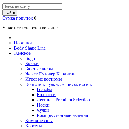
Найти
Сумка покупок
0
У вас нет товаров в корзине.
Новинки
Body Shape Line
Женское
Боди
Брюки
Бюстгальтеры
Жакет,Пуловер,Кардиган
Игровые костюмы
Колготки, чулки, легинсы, носки.
Гольфы
Колготки
Легинсы Premium Selection
Носки
Чулки
Компрессионные изделия
Комбинезоны
Корсеты