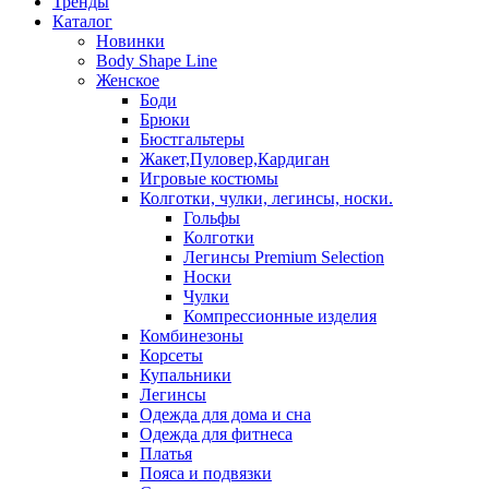
Тренды
Каталог
Новинки
Body Shape Line
Женское
Боди
Брюки
Бюстгальтеры
Жакет,Пуловер,Кардиган
Игровые костюмы
Колготки, чулки, легинсы, носки.
Гольфы
Колготки
Легинсы Premium Selection
Носки
Чулки
Компрессионные изделия
Комбинезоны
Корсеты
Купальники
Легинсы
Одежда для дома и сна
Одежда для фитнеса
Платья
Пояса и подвязки