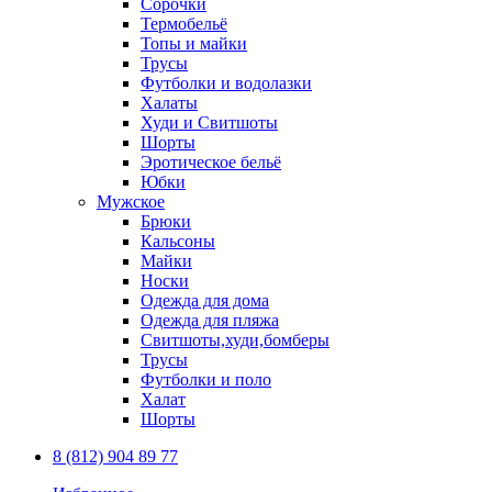
Сорочки
Термобельё
Топы и майки
Трусы
Футболки и водолазки
Халаты
Худи и Свитшоты
Шорты
Эротическое бельё
Юбки
Мужское
Брюки
Кальсоны
Майки
Носки
Одежда для дома
Одежда для пляжа
Свитшоты,худи,бомберы
Трусы
Футболки и поло
Халат
Шорты
8 (812) 904 89 77