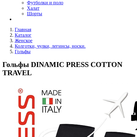
Футболки и поло
Халат
Шорты
Главная
Каталог
Женское
Колготки, чулки, легинсы, носки.
Гольфы
Гольфы DINAMIC PRESS COTTON
TRAVEL