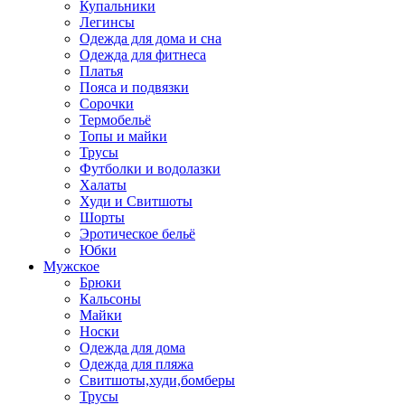
Купальники
Легинсы
Одежда для дома и сна
Одежда для фитнеса
Платья
Пояса и подвязки
Сорочки
Термобельё
Топы и майки
Трусы
Футболки и водолазки
Халаты
Худи и Свитшоты
Шорты
Эротическое бельё
Юбки
Мужское
Брюки
Кальсоны
Майки
Носки
Одежда для дома
Одежда для пляжа
Свитшоты,худи,бомберы
Трусы