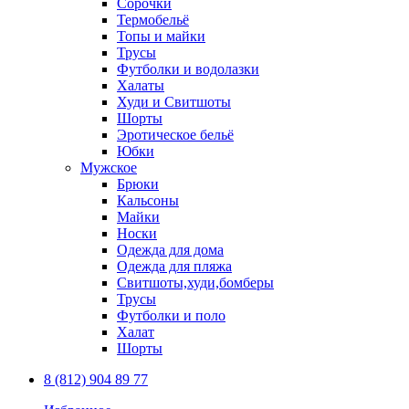
Сорочки
Термобельё
Топы и майки
Трусы
Футболки и водолазки
Халаты
Худи и Свитшоты
Шорты
Эротическое бельё
Юбки
Мужское
Брюки
Кальсоны
Майки
Носки
Одежда для дома
Одежда для пляжа
Свитшоты,худи,бомберы
Трусы
Футболки и поло
Халат
Шорты
8 (812) 904 89 77