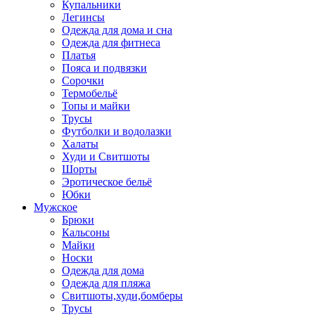
Купальники
Легинсы
Одежда для дома и сна
Одежда для фитнеса
Платья
Пояса и подвязки
Сорочки
Термобельё
Топы и майки
Трусы
Футболки и водолазки
Халаты
Худи и Свитшоты
Шорты
Эротическое бельё
Юбки
Мужское
Брюки
Кальсоны
Майки
Носки
Одежда для дома
Одежда для пляжа
Свитшоты,худи,бомберы
Трусы