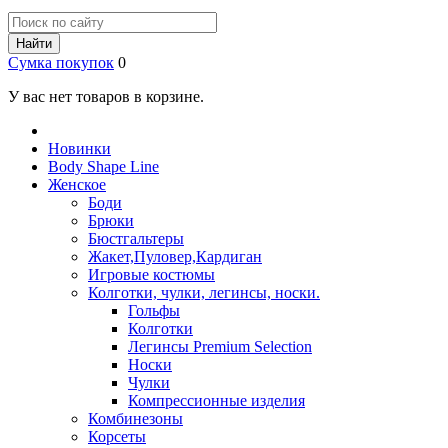
Найти
Сумка покупок
0
У вас нет товаров в корзине.
Новинки
Body Shape Line
Женское
Боди
Брюки
Бюстгальтеры
Жакет,Пуловер,Кардиган
Игровые костюмы
Колготки, чулки, легинсы, носки.
Гольфы
Колготки
Легинсы Premium Selection
Носки
Чулки
Компрессионные изделия
Комбинезоны
Корсеты