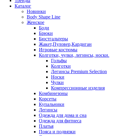
Тренды
Каталог
Новинки
Body Shape Line
Женское
Боди
Брюки
Бюстгальтеры
Жакет,Пуловер,Кардиган
Игровые костюмы
Колготки, чулки, легинсы, носки.
Гольфы
Колготки
Легинсы Premium Selection
Носки
Чулки
Компрессионные изделия
Комбинезоны
Корсеты
Купальники
Легинсы
Одежда для дома и сна
Одежда для фитнеса
Платья
Пояса и подвязки