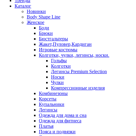
Тренды
Каталог
Новинки
Body Shape Line
Женское
Боди
Брюки
Бюстгальтеры
Жакет,Пуловер,Кардиган
Игровые костюмы
Колготки, чулки, легинсы, носки.
Гольфы
Колготки
Легинсы Premium Selection
Носки
Чулки
Компрессионные изделия
Комбинезоны
Корсеты
Купальники
Легинсы
Одежда для дома и сна
Одежда для фитнеса
Платья
Пояса и подвязки