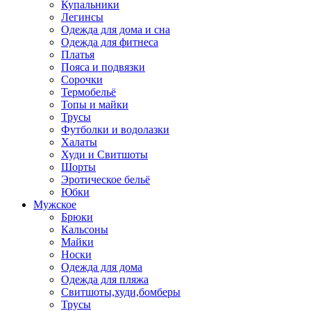
Купальники
Легинсы
Одежда для дома и сна
Одежда для фитнеса
Платья
Пояса и подвязки
Сорочки
Термобельё
Топы и майки
Трусы
Футболки и водолазки
Халаты
Худи и Свитшоты
Шорты
Эротическое бельё
Юбки
Мужское
Брюки
Кальсоны
Майки
Носки
Одежда для дома
Одежда для пляжа
Свитшоты,худи,бомберы
Трусы