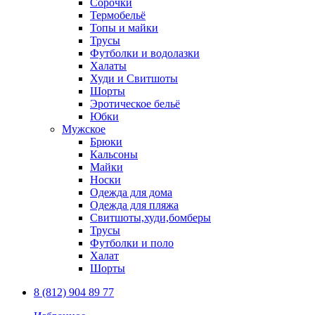
Сорочки
Термобельё
Топы и майки
Трусы
Футболки и водолазки
Халаты
Худи и Свитшоты
Шорты
Эротическое бельё
Юбки
Мужское
Брюки
Кальсоны
Майки
Носки
Одежда для дома
Одежда для пляжа
Свитшоты,худи,бомберы
Трусы
Футболки и поло
Халат
Шорты
8 (812) 904 89 77