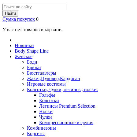
Найти
Сумка покупок
0
У вас нет товаров в корзине.
Новинки
Body Shape Line
Женское
Боди
Брюки
Бюстгальтеры
Жакет,Пуловер,Кардиган
Игровые костюмы
Колготки, чулки, легинсы, носки.
Гольфы
Колготки
Легинсы Premium Selection
Носки
Чулки
Компрессионные изделия
Комбинезоны
Корсеты