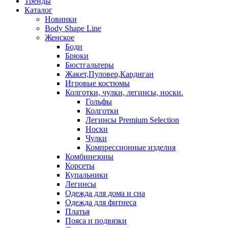
Тренды
Каталог
Новинки
Body Shape Line
Женское
Боди
Брюки
Бюстгальтеры
Жакет,Пуловер,Кардиган
Игровые костюмы
Колготки, чулки, легинсы, носки.
Гольфы
Колготки
Легинсы Premium Selection
Носки
Чулки
Компрессионные изделия
Комбинезоны
Корсеты
Купальники
Легинсы
Одежда для дома и сна
Одежда для фитнеса
Платья
Пояса и подвязки