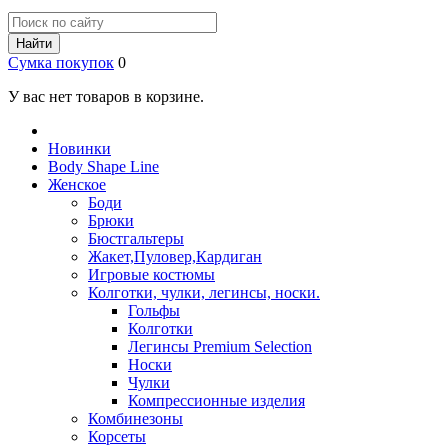
Найти
Сумка покупок
0
У вас нет товаров в корзине.
Новинки
Body Shape Line
Женское
Боди
Брюки
Бюстгальтеры
Жакет,Пуловер,Кардиган
Игровые костюмы
Колготки, чулки, легинсы, носки.
Гольфы
Колготки
Легинсы Premium Selection
Носки
Чулки
Компрессионные изделия
Комбинезоны
Корсеты