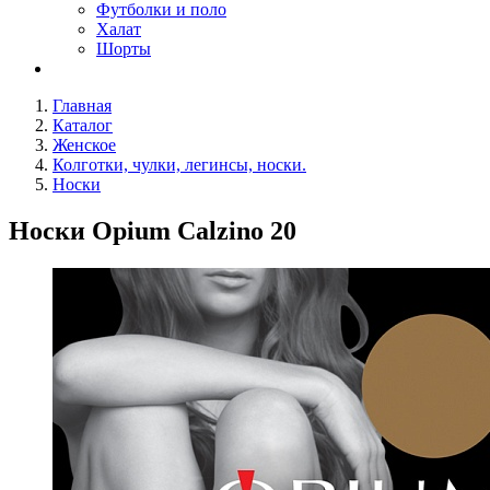
Футболки и поло
Халат
Шорты
Главная
Каталог
Женское
Колготки, чулки, легинсы, носки.
Носки
Носки Opium Calzino 20