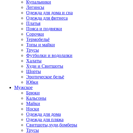
Купальники
Легинсы
Одежда для дома и сна
Одежда для фитнеса
Платья
Пояса и подвязки
Сорочки
Термобельё
Топы и майки
Трусы
Футболки и водолазки
Халаты
Худи и Свитшоты
Шорты
Эротическое бельё
Юбки
Мужское
Брюки
Кальсоны
Майки
Носки
Одежда для дома
Одежда для пляжа
Свитшоты,худи,бомберы
Трусы