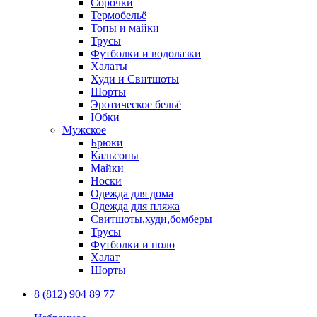
Сорочки
Термобельё
Топы и майки
Трусы
Футболки и водолазки
Халаты
Худи и Свитшоты
Шорты
Эротическое бельё
Юбки
Мужское
Брюки
Кальсоны
Майки
Носки
Одежда для дома
Одежда для пляжа
Свитшоты,худи,бомберы
Трусы
Футболки и поло
Халат
Шорты
8 (812) 904 89 77