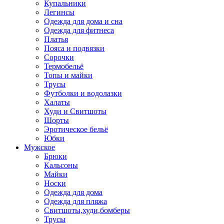
Купальники
Легинсы
Одежда для дома и сна
Одежда для фитнеса
Платья
Пояса и подвязки
Сорочки
Термобельё
Топы и майки
Трусы
Футболки и водолазки
Халаты
Худи и Свитшоты
Шорты
Эротическое бельё
Юбки
Мужское
Брюки
Кальсоны
Майки
Носки
Одежда для дома
Одежда для пляжа
Свитшоты,худи,бомберы
Трусы