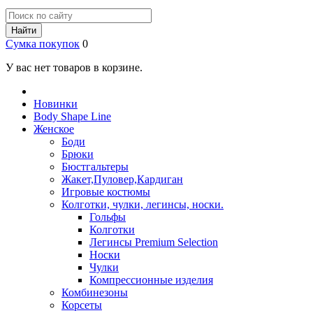
Найти
Сумка покупок
0
У вас нет товаров в корзине.
Новинки
Body Shape Line
Женское
Боди
Брюки
Бюстгальтеры
Жакет,Пуловер,Кардиган
Игровые костюмы
Колготки, чулки, легинсы, носки.
Гольфы
Колготки
Легинсы Premium Selection
Носки
Чулки
Компрессионные изделия
Комбинезоны
Корсеты