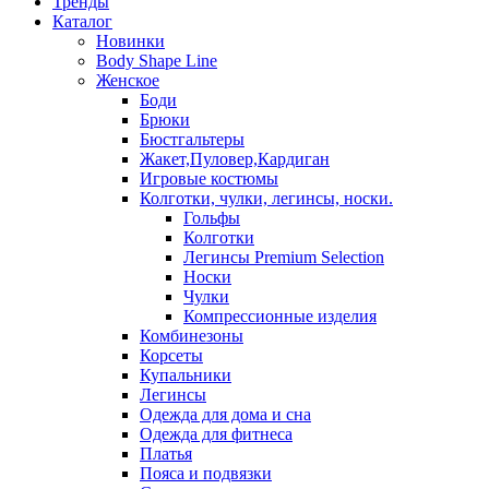
Тренды
Каталог
Новинки
Body Shape Line
Женское
Боди
Брюки
Бюстгальтеры
Жакет,Пуловер,Кардиган
Игровые костюмы
Колготки, чулки, легинсы, носки.
Гольфы
Колготки
Легинсы Premium Selection
Носки
Чулки
Компрессионные изделия
Комбинезоны
Корсеты
Купальники
Легинсы
Одежда для дома и сна
Одежда для фитнеса
Платья
Пояса и подвязки