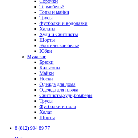
Сорочки
Термобельё
Топы и майки
Трусы
Футболки и водолазки
Халаты
Худи и Свитшоты
Шорты
Эротическое бельё
Юбки
Мужское
Брюки
Кальсоны
Майки
Носки
Одежда для дома
Одежда для пляжа
Свитшоты,худи,бомберы
Трусы
Футболки и поло
Халат
Шорты
8 (812) 904 89 77