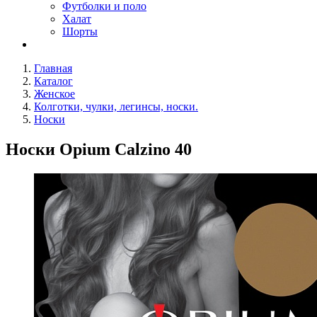
Футболки и поло
Халат
Шорты
Главная
Каталог
Женское
Колготки, чулки, легинсы, носки.
Носки
Носки Opium Calzino 40